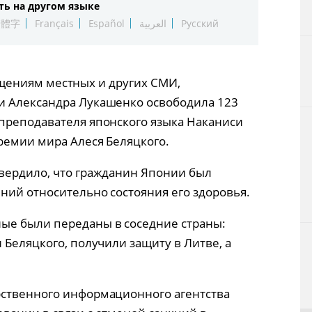
ть на другом языке
Технологии
繁體字
Français
Español
العربية
Русский
Токио
ообщениям местных и других СМИ,
От редакции
и Александра Лукашенко освободила 123
преподавателя японского языка Наканиси
ремии мира Алеся Беляцкого.
вердило, что гражданин Японии был
ний относительно состояния его здоровья.
ые были переданы в соседние страны:
 Беляцкого, получили защиту в Литве, а
рственного информационного агентства