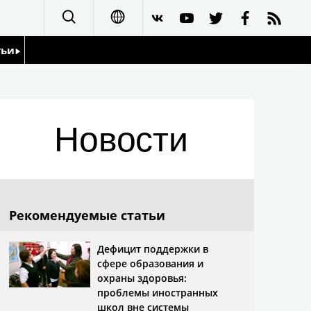
тьи
日本語
English
йдоскоп
Новости
简体字
繁體字
Français
Рекомендуемые статьи
Español
Дефицит поддержки в
сфере образования и
العربية
охраны здоровья:
проблемы иностранных
школ вне системы