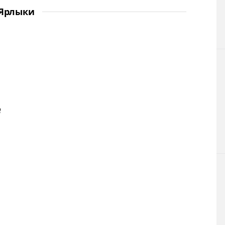
Ярлыки
е