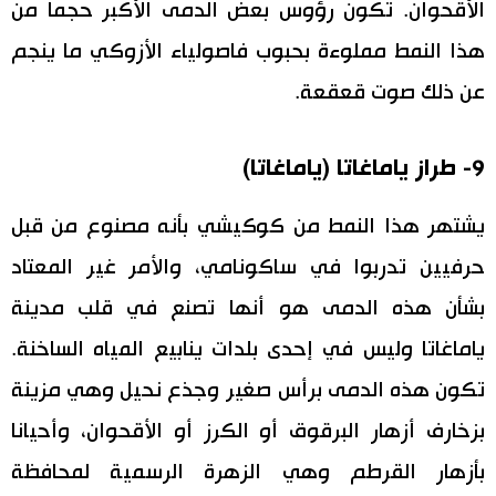
الأقحوان. تكون رؤوس بعض الدمى الأكبر حجما من
هذا النمط مملوءة بحبوب فاصولياء الأزوكي ما ينجم
عن ذلك صوت قعقعة.
9- طراز ياماغاتا (ياماغاتا)
يشتهر هذا النمط من كوكيشي بأنه مصنوع من قبل
حرفيين تدربوا في ساكونامي، والأمر غير المعتاد
بشأن هذه الدمى هو أنها تصنع في قلب مدينة
ياماغاتا وليس في إحدى بلدات ينابيع المياه الساخنة.
تكون هذه الدمى برأس صغير وجذع نحيل وهي مزينة
بزخارف أزهار البرقوق أو الكرز أو الأقحوان، وأحيانا
بأزهار القرطم وهي الزهرة الرسمية لمحافظة