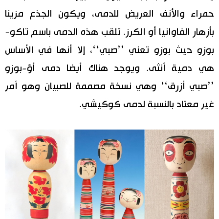
حمراء والأنف العريض للدمى، ويكون الجذع مزينا
بأزهار الفاوانيا أو الكرز. تلقب هذه الدمى باسم تاكو-
بوزو حيث بوزو تعني ’’صبي‘‘، إلا أنها في الأساس
هي دمية أنثى. ويوجد هناك أيضا دمى أؤ-بوزو
’’صبي أزرق‘‘ وهي نسخة مصممة للصبيان وهو أمر
غير معتاد بالنسبة لدمى كوكيشي.