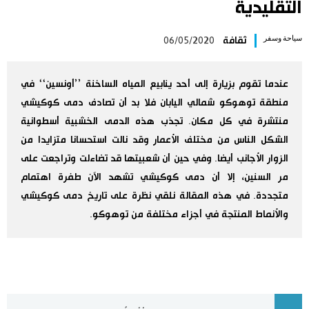
التقليدية
اليابان في فيديو
سياحة وسفر
ثقافة
06/05/2020
مانغا وأنيمي
عندما تقوم بزيارة إلى أحد ينابيع المياه الساخنة ’’أونسين‘‘ في
علوم وتكنولوجيا
منطقة توهوكو شمالي اليابان فلا بد أن تصادف دمى كوكيشي
منتشرة في كل مكان. تجذب هذه الدمى الخشبية أسطوانية
الأقسام
الشكل الناس من مختلف الأعمار وقد نالت استحسانا متزايدا من
الزوار الأجانب أيضا. وفي حين أن شعبيتها قد تضاءلت وتراجعت على
مر السنين، إلا أن دمى كوكيشي تشهد الآن طفرة اهتمام
صور
الأكثر تفاعلا
متجددة. في هذه المقالة نلقي نظرة على تاريخ دمى كوكيشي
والأنماط المنتجة في أجزاء مختلفة من توهوكو.
أشخاص
اللغة اليابانية
تواصل معنا
تجارب وآراء
موسوعة اليابان
سياسة
هو وهي