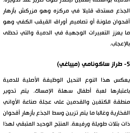
الدمية بواسطة إسفين ليصدر صوت صرير عند تدويره.
الجذع مستدق قليلا في مركزه وهو مزركش بأزهار
أقحوان ملونة أو تصاميم أوراق القيقب الكفي وهو
ما يعزز التعبيرات الوجهية في الدمية والتي تحظى
بالإعجاب.
5- طراز
ساكونامي (ميياغي)
يعكس هذا النوع النحيل الوظيفة الأصلية للدمية
باعتبارها لعبة أطفال سهلة الإمساك. يتم تدوير
منطقة الكتفين والقدمين على عجلة صناعة الأواني
الفخارية وغالبا ما يتم تزيين وسط الجذع بأزهار أقحوان
ذات بتلات طويلة ورفيعة. المنتِج الوحيد المتبقي لهذا