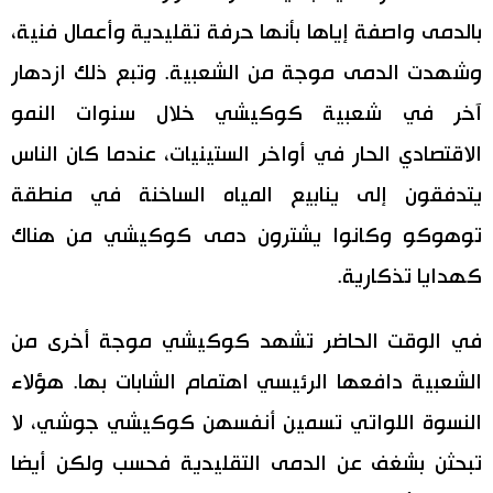
بالدمى واصفة إياها بأنها حرفة تقليدية وأعمال فنية،
وشهدت الدمى موجة من الشعبية. وتبع ذلك ازدهار
آخر في شعبية كوكيشي خلال سنوات النمو
الاقتصادي الحار في أواخر الستينيات، عندما كان الناس
يتدفقون إلى ينابيع المياه الساخنة في منطقة
توهوكو وكانوا يشترون دمى كوكيشي من هناك
كهدايا تذكارية.
في الوقت الحاضر تشهد كوكيشي موجة أخرى من
الشعبية دافعها الرئيسي اهتمام الشابات بها. هؤلاء
النسوة اللواتي تسمين أنفسهن كوكيشي جوشي، لا
تبحثن بشغف عن الدمى التقليدية فحسب ولكن أيضا