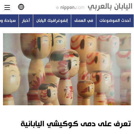
أحدث الموضوعات
في العمق
إنفوغرافيك اليابان
أخبار
سياحة و
日本語
English
简体字
أحدث الموضوعات
繁體字
في العمق
Français
إنفوغرافيك اليابان
Español
أخبار
Русский
تعرف على دمى كوكيشي اليابانية
سياحة وسفر