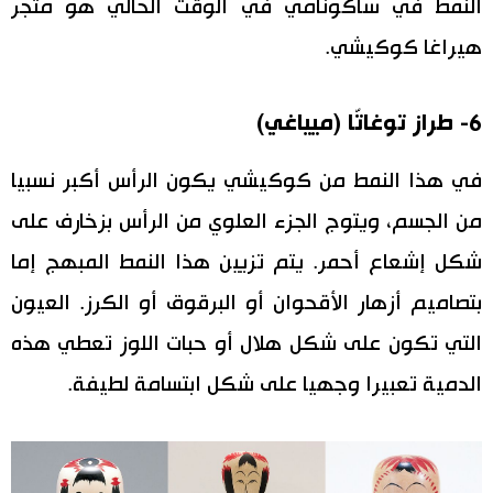
النمط في ساكونامي في الوقت الحالي هو متجر
هيراغا كوكيشي.
6- طراز
توغاتّا (ميياغي)
في هذا النمط من كوكيشي يكون الرأس أكبر نسبيا
من الجسم، ويتوج الجزء العلوي من الرأس بزخارف على
شكل إشعاع أحمر. يتم تزيين هذا النمط المبهج إما
بتصاميم أزهار الأقحوان أو البرقوق أو الكرز. العيون
التي تكون على شكل هلال أو حبات اللوز تعطي هذه
الدمية تعبيرا وجهيا على شكل ابتسامة لطيفة.