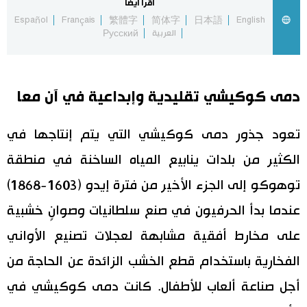
اقرأ أيضاً
Español
Français
繁體字
简体字
日本語
English
اقتصاد
المطبخ الياباني
العربية
Русский
مجتمع
دمى كوكيشي تقليدية وإبداعية في آن معا
ثقافة
تعود جذور دمى كوكيشي التي يتم إنتاجها في
لايف ستايل
الكثير من بلدات ينابيع المياه الساخنة في منطقة
طوكيو
توهوكو إلى الجزء الأخير من فترة إيدو (1603-1868)
عندما بدأ الحرفيون في صنع سلطانيات وصوانٍ خشبية
إعلان
على مخارط أفقية مشابهة لعجلات تصنيع الأواني
الفخارية باستخدام قطع الخشب الزائدة عن الحاجة من
أجل صناعة ألعاب للأطفال. كانت دمى كوكيشي في