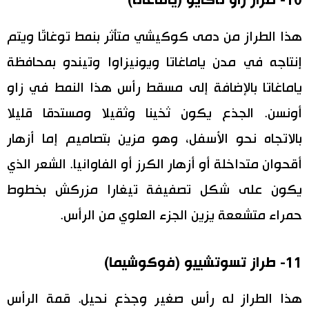
10- طراز زاو تاكايو (ياماغاتا)
هذا الطراز من دمى كوكيشي متأثر بنمط توغاتّا ويتم
إنتاجه في مدن ياماغاتا ويونيزاوا وتيندو بمحافظة
ياماغاتا بالإضافة إلى مسقط رأس هذا النمط في زاو
أونسن. الجذع يكون ثخينا وثقيلا ومستدقا قليلا
بالاتجاه نحو الأسفل، وهو مزين بتصاميم إما أزهار
أقحوان متداخلة أو أزهار الكرز أو الفاوانيا. الشعر الذي
يكون على شكل تصفيفة تيغارا مزركش بخطوط
حمراء متشععة يزين الجزء العلوي من الرأس.
11- طراز تسوتشييو (فوكوشيما)
هذا الطراز له رأس صغير وجذع نحيل. قمة الرأس