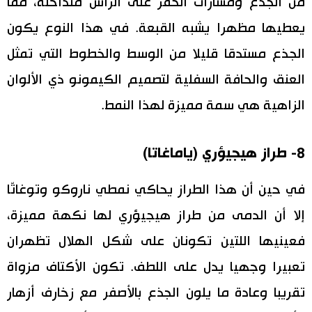
من الجذع ومسارات الحفر على الرأس متداخلة، مما
يعطيها مظهرا يشبه القبعة. في هذا النوع يكون
الجذع مستدقا قليلا من الوسط والخطوط التي تمثل
العنق والحافة السفلية لتصميم الكيمونو ذي الألوان
الزاهية هي سمة مميزة لهذا النمط.
8- طراز هيجيؤري (ياماغاتا)
في حين أن هذا الطراز يحاكي نمطي ناروكو وتوغاتّا
إلا أن الدمى من طراز هيجيؤري لها نكهة مميزة،
فعينيها اللتين تكونان على شكل الهلال تظهران
تعبيرا وجهيا يدل على اللطف. تكون الأكتاف مزواة
تقريبا وعادة ما يلون الجذع بالأصفر مع زخارف أزهار