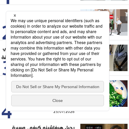
تعرف على قواعد المرور الجديدة
للدراجات الهوائية في اليابان
2
07/08/2026
داخل متحف سيكو غينزا.. رحلة في
فن صناعة الساعات اليابانية الدقيقة
3
08/08/2026
نيئًا أو مشويًا أو مطهيًا... أفضل
طرق الاستمتاع بالسردين الياباني
”إيواشي“
4
23/07/2026
رحيل هيغاشينو كيغو.. مسيرة