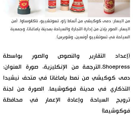
من اليسار: دمى كوكيشي من أنماط زاو، تسوتشييو، ناكانوساوا. (من
اليسار، الصور بإذن من إدارة التجارة والسياحة بمدينة ياماغاتا، وجمعية
السياحة في تسوتشييو أونسين، وشوبرس).
(إعداد التقارير والنصوص والصور بواسطة
Shoepress.الترجمة من الإنكليزية، صورة العنوان:
دمى كوكيشي من نمط ياماغاتا في متحف نيشيدا
التذكاري في مدينة فوكوشيما. الصورة من لجنة
ترويج السياحة وإعادة الإعمار في محافظة
فوكوشيما)