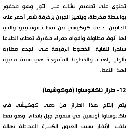
تحتوي على تصميم يشابه عين الثور وهو محفور
بواسطة مخرطة، ويتميز الجبين بزخرفة شعر أحمر على
الجانبين. دمى كوكيشي من نمط تسوتشييو والتي
لها أنوف مطاولة وأفواه حمراء صغيرة، تعطي انطباعا
ساحرا للغاية. الخطوط الرفيعة على الجذع مطلية
بألوان زاهية، والخطوط المتموجة هي سمة مميزة
لهذا النمط.
12- طراز ناكانوساوا (فوكوشيما)
يتم إنتاج هذا الطراز من دمى كوكيشي في
ناكانوساوا أونسين في سفوح جبل بانداي. وهو نمط
يلفت الأنظار بسبب العيون الكبيرة المحاطة بهالة