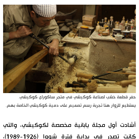
حفر قطعة خشب لصناعة كوكيشي في متجر ساكوراي كوكيشي.
يستطيع للزوار هنا تجربة رسم تصميم على دمية كوكيشي الخاصة بهم.
أشادت أول مجلة يابانية مخصصة لكوكيشي، والتي
كانت تصدر في بداية فترة شووا (1926-1989)،