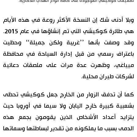
تصميمات كوكيشي الموجودة على كافة أنواع الهدايا التذكارية.
وبلا أدنى شك إن النسخة الأكثر روعة في هذه الأيام
هي طائرة كوكيشي التي تم إنشاؤها في عام 2015.
وقد وصفت بأنها ’’غريبة ولكن جميلة‘‘ وحظيت
باعتراف رسمي من قبل إدارة السياحة في محافظة
ميياغي، وظهرت عدة مرات على ملصقات دعائية
لشركات طيران محلية.
كما أن تدفق الزوار من الخارج جعل كوكيشي تحظى
بشعبية كبيرة خارج اليابان ولا سيما في أوروبا حيث
يتزايد أعداد الأشخاص الذين يقومون بجمع هذه
الدمى بسبب ما يملكونه من تقدير لبساطتها وسماتها