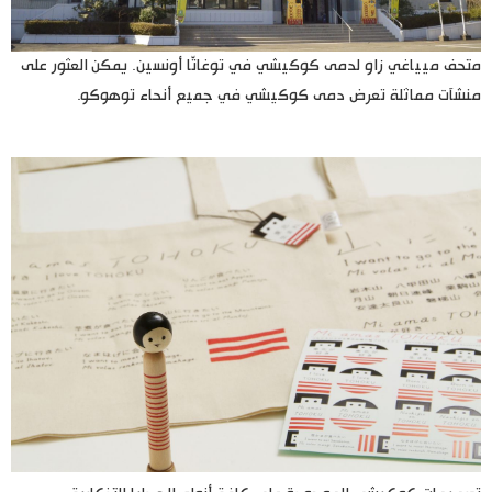
متحف ميياغي زاو لدمى كوكيشي في توغاتّا أونسين. يمكن العثور على
منشآت مماثلة تعرض دمى كوكيشي في جميع أنحاء توهوكو.