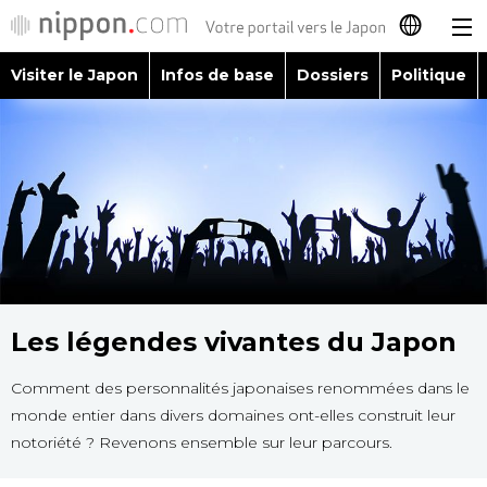
Visiter le Japon
Infos de base
Dossiers
Politique
日本語
English
简体字
Visiter le Japon
繁體字
Infos de base
Español
Dossiers
Les légendes vivantes du Japon
العربية
Comment des personnalités japonaises renommées dans le
Politique
Русский
monde entier dans divers domaines ont-elles construit leur
notoriété ? Revenons ensemble sur leur parcours.
Économie