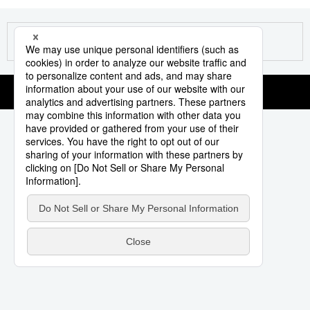
Société
Culture
Gastronomie
Le japonais
En plus
Données
official SNS
Séries
Personnages