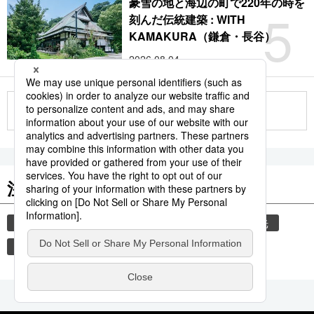
豪雪の地と海辺の町で220年の時を
5
刻んだ伝統建築 : WITH
KAMAKURA（鎌倉・長谷）
2026.08.04
もっと見る
注目のキーワード
共同通信ニュース
気象・災害
災害
観光
気象庁
津波
地震
旅
熊本