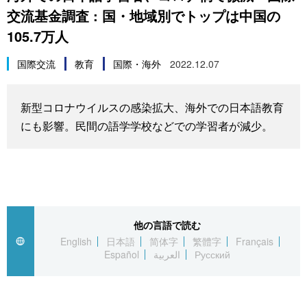
交流基金調査 : 国・地域別でトップは中国の
スポーツ・東京2020
文化
動画/Live
105.7万人
科学・技術
Books
国際交流
教育
国際・海外
2022.12.07
暮らし
Cinema
新型コロナウイルスの感染拡大、海外での日本語教育
にも影響。民間の語学学校などでの学習者が減少。
スポーツ・東京2020
Topics
Images
People
他の言語で読む
English
日本語
简体字
繁體字
Français
東京
Español
العربية
Русский
お知らせ