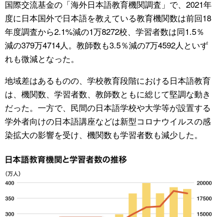
国際交流基金の「海外日本語教育機関調査」で、2021年
度に日本国外で日本語を教えている教育機関数は前回18
公式SNS
年度調査から2.1%減の1万8272校、学習者数は同1.5％
減の379万4714人。教師数も3.5％減の7万4592人といず
れも微減となった。
地域差はあるものの、学校教育段階における日本語教育
は、機関数、学習者数、教師数ともに総じて堅調な動き
だった。一方で、民間の日本語学校や大学等が設置する
学外者向けの日本語講座などは新型コロナウイルスの感
染拡大の影響を受け、機関数も学習者数も減少した。