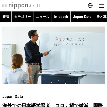
新着
カテゴリー
ニュース
In-depth
Japan Data
旅と暮
English
政治・外交
Topics
简体字
経済・ビジネス
Images
繁體字
カテゴリー
国際・海外
People
Français
政治・外交
ニュース
社会
東京
Español
経済・ビジネス
トップ
In-depth
文化
お知らせ
العربية
国際
アーカイブ
Japan Data
科学・技術
Русский
Japan Data
社会
旅と暮らし
暮らし
海外での日本語学習者、コロナ禍で微減―国際