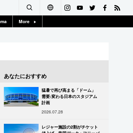
ema
More
English
Topics
简体字
Images
繁體字
People
Français
あなたにおすすめ
東京
Español
猛暑で再び高まる「ドーム」
お知らせ
需要:変わる日本のスタジアム
العربية
計画
2026.07.28
Русский
レジャー施設の2割がチケット