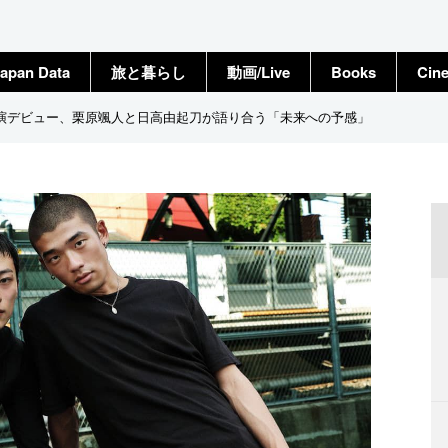
apan Data
旅と暮らし
動画/Live
Books
Cin
で主演デビュー、栗原颯人と日高由起刀が語り合う「未来への予感」