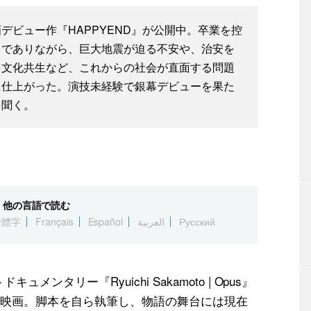
デビュー作『HAPPYEND』が公開中。卒業を控
」でありながら、巨大地震が迫る不安や、治安を
多文化共生など、これからの社会が直面する問題
に仕上がった。演技未経験で銀幕デビューを果た
を聞く。
他の言語で読む
繁體字
Français
Español
العربية
Русский
メンタリー『Ryuichi Sakamoto | Opus』
映画。脚本を自ら執筆し、物語の舞台には現在