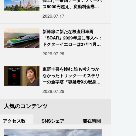
値上げ―帝国データ : フリーパ
ス5000円超え、変動料金導入
進む
2026.07.17
新幹線に新たな検査用車両
「SOAR」2029年度に導入へ :
ドクターイエローは27年1月に
引退
2026.07.29
東野圭吾を悼む:誰も考えつか
なかったトリック──ミステリ
ーの金字塔『容疑者Xの献身』
の舞台裏
2026.07.29
人気のコンテンツ
アクセス数
SNSシェア
滞在時間