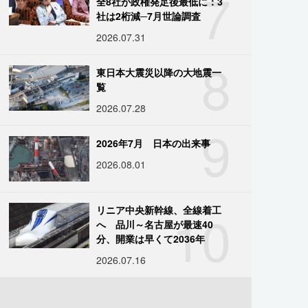
7
全8社が政権発足後最低に：3
社は2桁減─7月世論調査
2026.07.31
8
東日本大震災以降の大地震一
覧
2026.07.28
9
2026年7月 日本の出来事
2026.08.01
10
リニア中央新幹線、全線着工
へ 品川～名古屋が最速40
分、開業は早くて2036年
2026.07.16