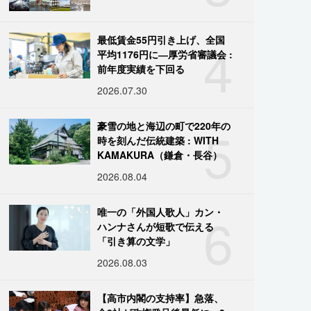
4
最低賃金55円引き上げ、全国
平均1176円に―厚労省審議会 :
前年度実績を下回る
2026.07.30
5
豪雪の地と海辺の町で220年の
時を刻んだ伝統建築 : WITH
KAMAKURA（鎌倉・長谷）
2026.08.04
6
唯一の「外国人歌人」カン・
ハンナさんが短歌で伝える
「引き算の文学」
2026.08.03
【高市内閣の支持率】急落、