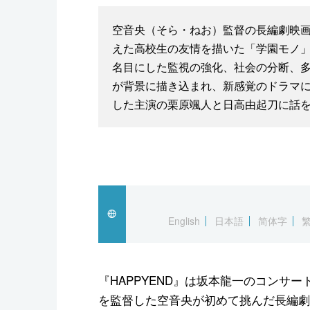
空音央（そら・ねお）監督の長編劇映画
えた高校生の友情を描いた「学園モノ
名目にした監視の強化、社会の分断、
が背景に描き込まれ、新感覚のドラマ
した主演の栗原颯人と日高由起刀に話
English
日本語
简体字
『HAPPYEND』は坂本龍一のコンサートドキュ
を監督した空音央が初めて挑んだ長編劇