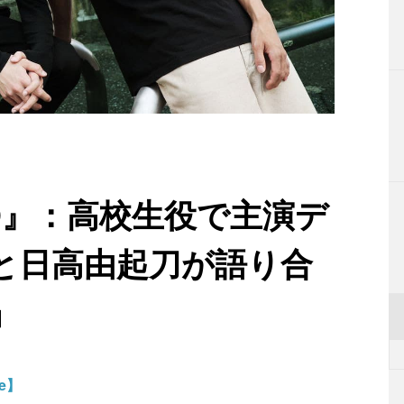
ND』：高校生役で主演デ
と日高由起刀が語り合
」
le】