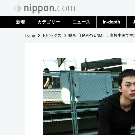
新着
カテゴリー
ニュース
In-depth
J
政治・外交
トップ
Home
トピックス
映画『HAPPYEND』：高校生役
経済・ビジネス
アーカイブ
国際
社会
文化
科学・技術
暮らし