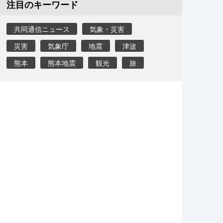
注目のキーワード
共同通信ニュース
気象・災害
災害
気象庁
地震
津波
熊本
熊本地震
観光
旅