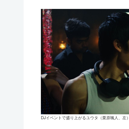
DJイベントで盛り上がるユウタ（栗原颯人、左）とコウ（日高