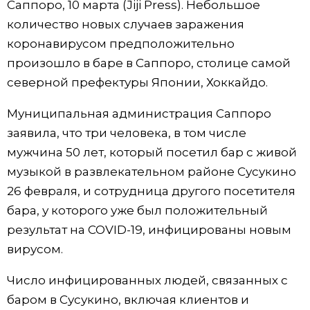
Саппоро, 10 марта (Jiji Press). Небольшое
Фото/Видео
количество новых случаев заражения
коронавирусом предположительно
Разделы
произошло в баре в Саппоро, столице самой
северной префектуры Японии, Хоккайдо.
Люди
Популярные статьи
Муниципальная администрация Саппоро
заявила, что три человека, в том числе
Блог
Японский язык
official SNS
мужчина 50 лет, который посетил бар с живой
музыкой в развлекательном районе Сусукино
Политика
Японский калейдоскоп
26 февраля, и сотрудница другого посетителя
бара, у которого уже был положительный
Экономика
Семья
результат на COVID-19, инфицированы новым
вирусом.
Общество
Еда и напитки
Число инфицированных людей, связанных с
Культура
баром в Сусукино, включая клиентов и