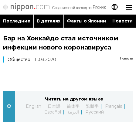
Последние
В деталях
Факты о Японии
Новости
日本語
Бар на Хоккайдо стал источником
English
инфекции нового коронавируса
简体字
Последние
Новости
Общество
11.03.2020
繁體字
В деталях
Français
Факты о Японии
Читать на другом языке
Español
English
日本語
简体字
繁體字
Français
Новости
Español
العربية
Русский
العربية
Путеводитель по Японии