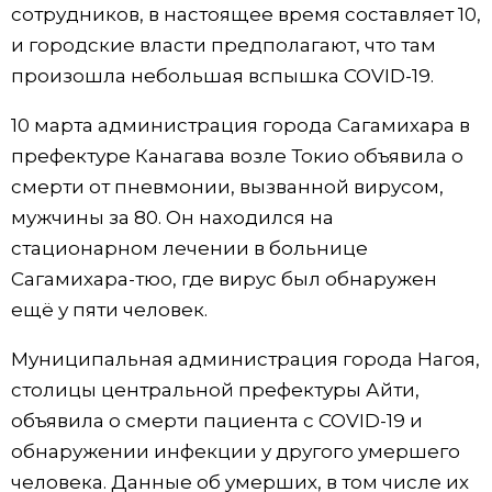
сотрудников, в настоящее время составляет 10,
Жизнь
и городские власти предполагают, что там
произошла небольшая вспышка COVID-19.
Технологии
10 марта администрация города Сагамихара в
префектуре Канагава возле Токио объявила о
Токио
смерти от пневмонии, вызванной вирусом,
мужчины за 80. Он находился на
От редакции
стационарном лечении в больнице
Сагамихара-тюо, где вирус был обнаружен
ещё у пяти человек.
Муниципальная администрация города Нагоя,
столицы центральной префектуры Айти,
объявила о смерти пациента с COVID-19 и
обнаружении инфекции у другого умершего
человека. Данные об умерших, в том числе их