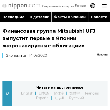
Последние
В деталях
Факты о Японии
Новости
日本語
Финансовая группа Mitsubishi UFJ
English
выпустит первые в Японии
简体字
«коронавирусные облигации»
Последние
Новости
Экономика
14.05.2020
繁體字
В деталях
Français
Факты о Японии
Español
Читать на другом языке
Новости
العربية
English
日本語
简体字
繁體字
Français
Español
العربية
Русский
Путеводитель по Японии