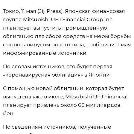
Фото/Видео
Токио, 11 мая (Jiji Press). Японская финансовая
группа Mitsubishi UFJ Financial Group Inc.
Разделы
планирует выпустить промышленную
облигацию для сбора средств на меры борьбы
Люди
Популярные статьи
с коронавирусом нового типа, сообщили 11 мая
информированные источники.
Блог
Японский язык
official SNS
По словам источников, это будет первая
«коронавирусная облигация» в Японии.
Политика
Японский калейдоскоп
С помощью новой облигации, которая будет
Экономика
Семья
выпущена уже в июле, Mitsubishi UFJ Financial
планирует привлечь около 60 миллиардов
Общество
Еда и напитки
йен.
По сведениям источников, полученные
Культура