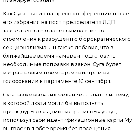
планирует создать.
Жизнь
Как Суга заявил на пресс-конференции после
его избрания на пост председателя ЛДП,
Технологии
такое агентство станет символом его
стремления к разрушению бюрократического
Токио
секционализма. Он также добавил, что в
ближайшее время намерен подготовить
От редакции
необходимые поправки в закон. Суга будет
избран новым премьер-министром на
голосовании в парламенте 16 сентября.
Суга также выразил желание создать систему,
в которой люди могли бы выполнять
процедуры для административных услуг,
используя свои идентификационные карты My
Number в любое время без посещения