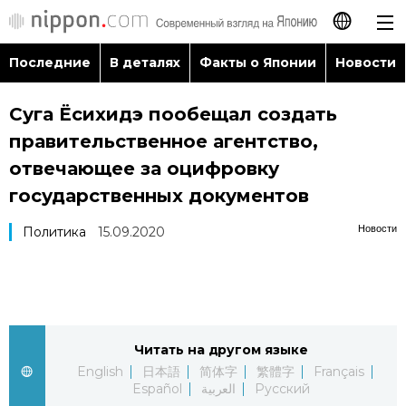
Последние
В деталях
Факты о Японии
Новости
日本語
Суга Ёсихидэ пообещал создать
English
правительственное агентство,
简体字
отвечающее за оцифровку
Последние
государственных документов
繁體字
В деталях
Новости
Политика
15.09.2020
Français
Факты о Японии
Español
Новости
العربية
Читать на другом языке
English
日本語
简体字
繁體字
Français
Путеводитель по Японии
Español
العربية
Русский