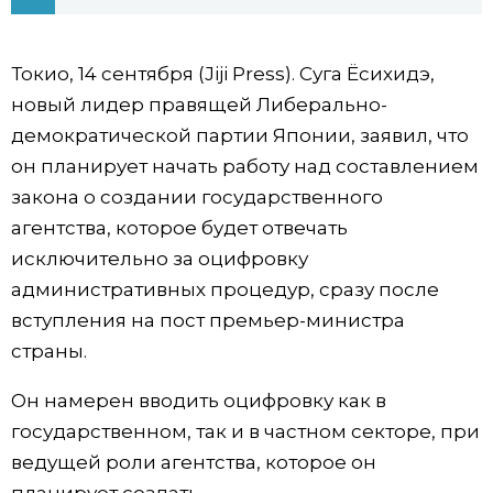
Фото/Видео
Токио, 14 сентября (Jiji Press). Суга Ёсихидэ,
Разделы
новый лидер правящей Либерально-
демократической партии Японии, заявил, что
Люди
Популярные статьи
он планирует начать работу над составлением
закона о создании государственного
Блог
Японский язык
official SNS
агентства, которое будет отвечать
исключительно за оцифровку
Политика
Японский калейдоскоп
административных процедур, сразу после
вступления на пост премьер-министра
Экономика
Семья
страны.
Он намерен вводить оцифровку как в
Общество
Еда и напитки
государственном, так и в частном секторе, при
ведущей роли агентства, которое он
Культура