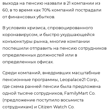
выхода на пенсию назвали в 21 компании из
Жизнь
60, в то время как 70% компаний пострадали
от финансовых убытков.
Технологии
В условиях кризиса, спровоцированного
коронавирусом, и быстро ухудшающейся
Токио
конъюнктуры рынка, многие компании
поспешили отправить на пенсию сотрудников
От редакции
определенных должностей или в
определенных офисах.
Среди компаний, внедривших масштабные
пенсионные программы, Leopalace21 Corp.,
где схема ранней пенсии была предложена
одной тысяче сотрудников, FamilyMart Co.
(предложение поступило восьмиста
сотрудникам) и Citizen Watch Co.