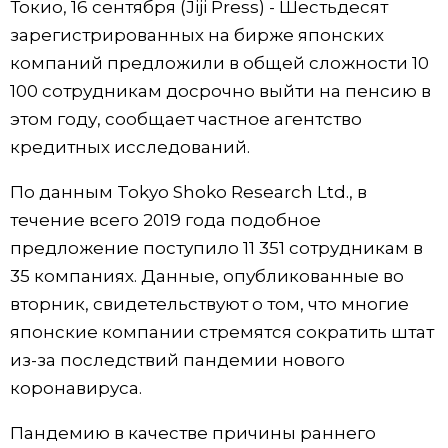
Токио, 16 сентября (Jiji Press) - Шестьдесят
Фото/Видео
зарегистрированных на бирже японских
компаний предложили в общей сложности 10
Разделы
100 сотрудникам досрочно выйти на пенсию в
этом году, сообщает частное агентство
Люди
Популярные статьи
кредитных исследований.
По данным Tokyo Shoko Research Ltd., в
Блог
Японский язык
official SNS
течение всего 2019 года подобное
предложение поступило 11 351 сотрудникам в
Политика
Японский калейдоскоп
35 компаниях. Данные, опубликованные во
вторник, свидетельствуют о том, что многие
Экономика
Семья
японские компании стремятся сократить штат
из-за последствий пандемии нового
Общество
Еда и напитки
коронавируса.
Культура
Пандемию в качестве причины раннего