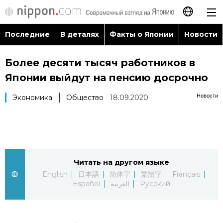
Последние
В деталях
Факты о Японии
Новости
日本語
Более десяти тысяч работников в
English
Японии выйдут на пенсию досрочно
简体字
Последние
Новости
Экономика
Общество
18.09.2020
繁體字
В деталях
Français
Факты о Японии
Читать на другом языке
Español
English
日本語
简体字
繁體字
Français
Новости
Español
العربية
Русский
العربية
Путеводитель по Японии