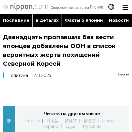
Последние
В деталях
Факты о Японии
Новости
日本語
Двенадцать пропавших без вести
English
японцев добавлены ООН в список
简体字
вероятных жертв похищений
Последние
Северной Кореей
繁體字
В деталях
Новости
Политика
17.11.2025
Français
Факты о Японии
Español
Новости
العربية
Читать на другом языке
English
日本語
简体字
繁體字
Français
Путеводитель по Японии
Español
العربية
Русский