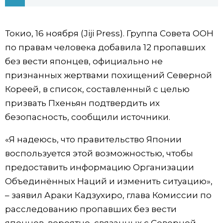
Фото/Видео
Токио, 16 ноября (Jiji Press). Группа Совета ООН
Разделы
по правам человека добавила 12 пропавших
без вести японцев, официально не
Люди
Популярные статьи
признанных жертвами похищений Северной
Кореей, в список, составленный с целью
Блог
Японский язык
official SNS
призвать Пхеньян подтвердить их
безопасность, сообщили источники.
Политика
Японский калейдоскоп
«Я надеюсь, что правительство Японии
воспользуется этой возможностью, чтобы
Экономика
Семья
предоставить информацию Организации
Объединённых Наций и изменить ситуацию»,
Общество
Еда и напитки
– заявил Араки Кадзухиро, глава Комиссии по
расследованию пропавших без вести
Культура