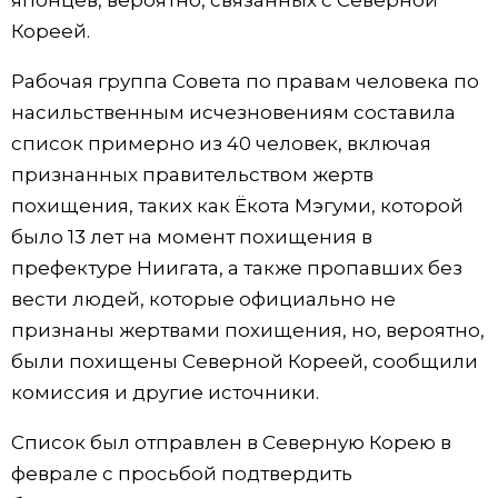
японцев, вероятно, связанных с Северной
Кореей.
Жизнь
Рабочая группа Совета по правам человека по
Технологии
насильственным исчезновениям составила
список примерно из 40 человек, включая
Токио
признанных правительством жертв
похищения, таких как Ёкота Мэгуми, которой
От редакции
было 13 лет на момент похищения в
префектуре Ниигата, а также пропавших без
вести людей, которые официально не
признаны жертвами похищения, но, вероятно,
были похищены Северной Кореей, сообщили
комиссия и другие источники.
Список был отправлен в Северную Корею в
феврале с просьбой подтвердить