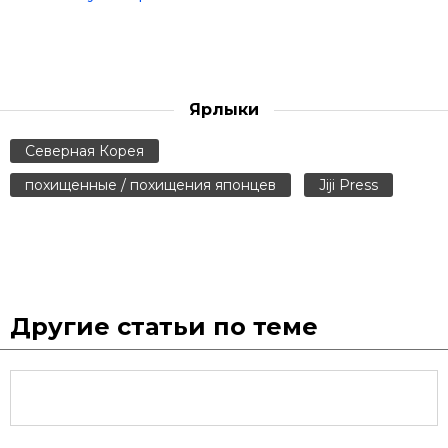
Ярлыки
Северная Корея
похищенные / похищения японцев
Jiji Press
Другие статьи по теме