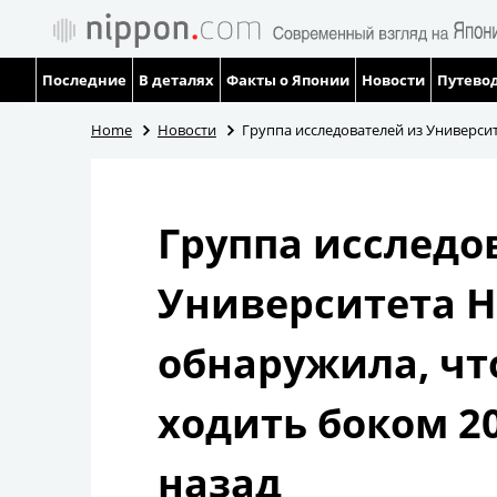
Последние
В деталях
Факты о Японии
Новости
Путевод
Home
Новости
Группа исследователей из Универси
Группа исследо
Университета Н
обнаружила, чт
ходить боком 2
назад