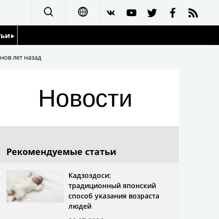
тьи
日本語
нов лет назад
English
йдоскоп
Новости
简体字
繁體字
Français
Рекомендуемые статьи
Español
Кадзоэдоси:
традиционный японский
العربية
способ указания возраста
людей