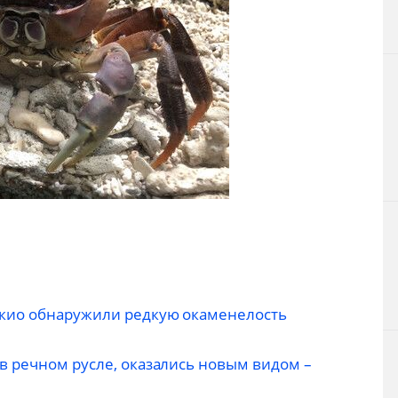
кио обнаружили редкую окаменелость
в речном русле, оказались новым видом –