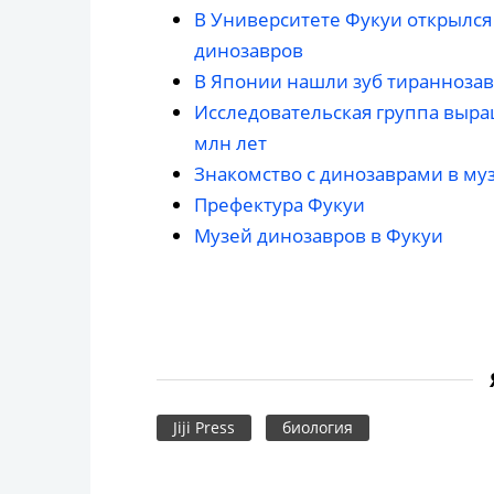
В Университете Фукуи открылся
динозавров
В Японии нашли зуб тираннозав
Исследовательская группа выра
млн лет
Знакомство с динозаврами в му
Префектура Фукуи
Музей динозавров в Фукуи
Jiji Press
биология