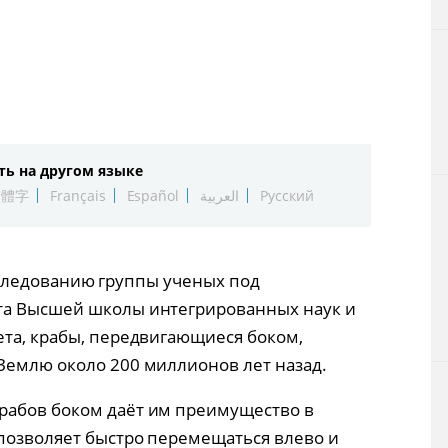
Технологии
Токио
От редакции
ть на другом языке
繁體字
Français
Español
العربية
Русский
 исследованию группы ученых под
та Высшей школы интегрированных наук и
ета, крабы, передвигающиеся боком,
Землю около 200 миллионов лет назад.
рабов боком даёт им преимущество в
позволяет быстро перемещаться влево и