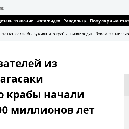
Разделы
Популярные ста
итель по Японии
Фото/Видео
Люди
Японский язык
тета Нагасаки обнаружила, что крабы начали ходить боком 200 миллио
Блог
Японский кале
вателей из
Политика
Семья
агасаки
Экономика
Еда и напитки
о крабы начали
Общество
00 миллионов лет
Культура
Жизнь