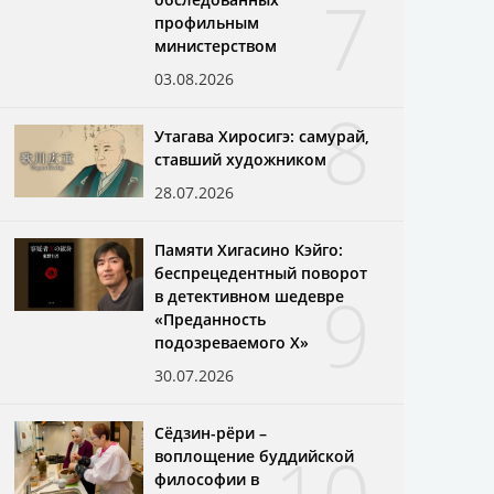
7
профильным
министерством
03.08.2026
8
Утагава Хиросигэ: самурай,
ставший художником
28.07.2026
Памяти Хигасино Кэйго:
беспрецедентный поворот
9
в детективном шедевре
«Преданность
подозреваемого X»
30.07.2026
Сёдзин-рёри –
воплощение буддийской
философии в