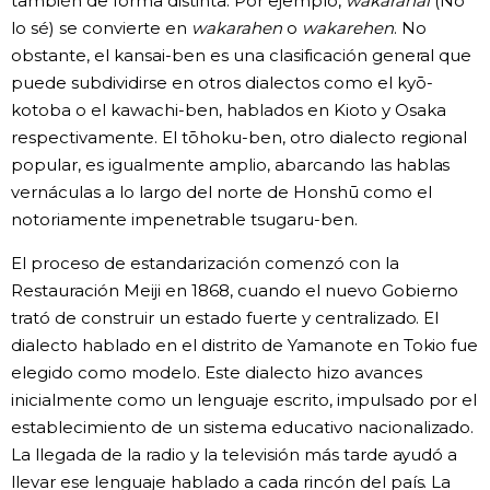
también de forma distinta. Por ejemplo,
wakaranai
(No
lo sé) se convierte en
wakarahen
o
wakarehen
. No
obstante, el kansai-ben es una clasificación general que
puede subdividirse en otros dialectos como el kyō-
kotoba o el kawachi-ben, hablados en Kioto y Osaka
respectivamente. El tōhoku-ben, otro dialecto regional
popular, es igualmente amplio, abarcando las hablas
vernáculas a lo largo del norte de Honshū como el
notoriamente impenetrable tsugaru-ben.
El proceso de estandarización comenzó con la
Restauración Meiji en 1868, cuando el nuevo Gobierno
trató de construir un estado fuerte y centralizado. El
dialecto hablado en el distrito de Yamanote en Tokio fue
elegido como modelo. Este dialecto hizo avances
inicialmente como un lenguaje escrito, impulsado por el
establecimiento de un sistema educativo nacionalizado.
La llegada de la radio y la televisión más tarde ayudó a
llevar ese lenguaje hablado a cada rincón del país. La