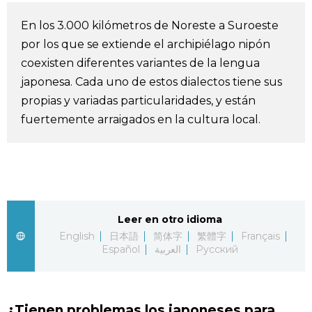
Vida
En los 3.000 kilómetros de Noreste a Suroeste
por los que se extiende el archipiélago nipón
Guía de Japón
coexisten diferentes variantes de la lengua
japonesa. Cada uno de estos dialectos tiene sus
Vídeos e imágenes
propias y variadas particularidades, y están
fuertemente arraigados en la cultura local.
En profundidad
Más
Noticias
Leer en otro idioma
official SNS
English
日本語
简体字
繁體字
Français
Español
العربية
Русский
Datos de Japón
Fragmentos de Japón
¿Tienen problemas los japoneses para