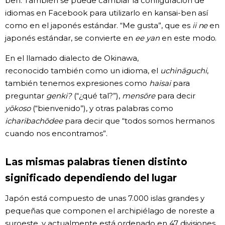
ben. También se puede cambiar la configuración de
idiomas en Facebook para utilizarlo en kansai-ben así
como en el japonés estándar. “Me gusta”, que es
ii ne
en
japonés estándar, se convierte en
ee yan
en este modo.
En el llamado dialecto de Okinawa,
reconocido también como un idioma, el
uchināguchi
,
también tenemos expresiones como
haisai
para
preguntar
genki?
(“¿qué tal?”),
mensōre
para decir
yōkoso
(“bienvenido”), y otras palabras como
icharibachōdee
para decir que “todos somos hermanos
cuando nos encontramos”.
Las mismas palabras tienen distinto
significado dependiendo del lugar
Japón está compuesto de unas 7.000 islas grandes y
pequeñas que componen el archipiélago de noreste a
suroeste, y actualmente está ordenado en 47 divisiones