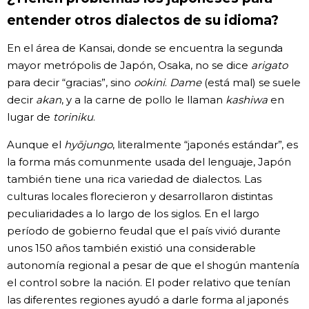
entender otros dialectos de su idioma?
Gente
En el área de Kansai, donde se encuentra la segunda
Blog
mayor metrópolis de Japón, Osaka, no se dice
arigato
para decir “gracias”, sino
ookini
.
Dame
(está mal) se suele
decir
akan
, y a la carne de pollo le llaman
kashiwa
en
Tokio
lugar de
toriniku
.
Avisos
Aunque el
hyōjungo
, literalmente “japonés estándar”, es
la forma más comunmente usada del lenguaje, Japón
también tiene una rica variedad de dialectos. Las
culturas locales florecieron y desarrollaron distintas
peculiaridades a lo largo de los siglos. En el largo
período de gobierno feudal que el país vivió durante
unos 150 años también existió una considerable
autonomía regional a pesar de que el shogún mantenía
el control sobre la nación. El poder relativo que tenían
las diferentes regiones ayudó a darle forma al japonés