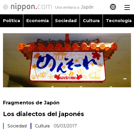
Política
Economía
Sociedad
Cultura
Tecnología
日本語
English
简体字
Política
繁體字
Economía
Français
Sociedad
العربية
Fragmentos de Japón
Cultura
Los dialectos del japonés
Русский
Tecnología
Sociedad
Cultura
05/03/2017