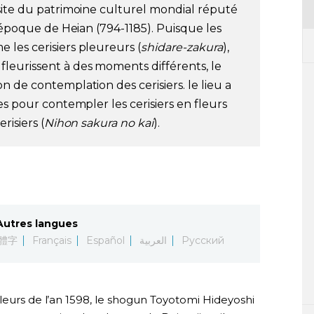
site du patrimoine culturel mondial réputé
l’époque de Heian (794-1185). Puisque les
les cerisiers pleureurs (
shidare-zakura
),
fleurissent à des moments différents, le
 de contemplation des cerisiers. le lieu a
es pour contempler les cerisiers en fleurs
risiers (
Nihon sakura no kai
).
Autres langues
體字
Français
Español
العربية
Русский
leurs de l’an 1598, le shogun Toyotomi Hideyoshi