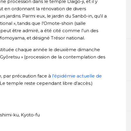
e procession dans le temple Daigo-ji, et il y
ut en ordonnant la rénovation de divers
jardins. Parmi eux, le jardin du Sanbô-in, qu’il a
tional », tandis que l’Omote-shoin (salle
er peut être admiré, a été cité comme l’un des
Momoyama, et désigné Trésor national.
nstituée chaque année le deuxième dimanche
 Gyôretsu » (procession de la contemplation des
, par précaution face à
l’épidémie actuelle de
Le temple reste cependant libre d’accès.)
ushimi-ku, Kyoto-fu