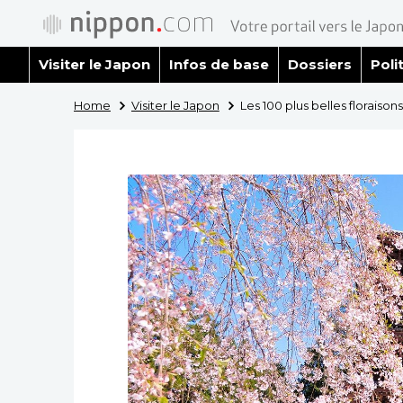
Visiter le Japon
Infos de base
Dossiers
Poli
Home
Visiter le Japon
Les 100 plus belles floraison