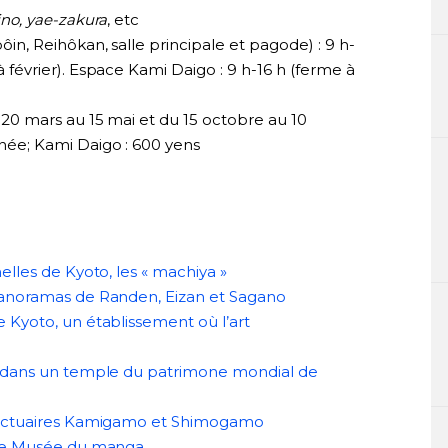
ino, yae-zakura
, etc
in, Reihôkan, salle principale et pagode) : 9 h-
février). Espace Kami Daigo : 9 h-16 h (ferme à
 20 mars au 15 mai et du 15 octobre au 10
née; Kami Daigo : 600 yens
elles de Kyoto, les « machiya »
 panoramas de Randen, Eizan et Sagano
 Kyoto, un établissement où l’art
ns dans un temple du patrimone mondial de
sanctuaires Kamigamo et Shimogamo
: le Musée du manga