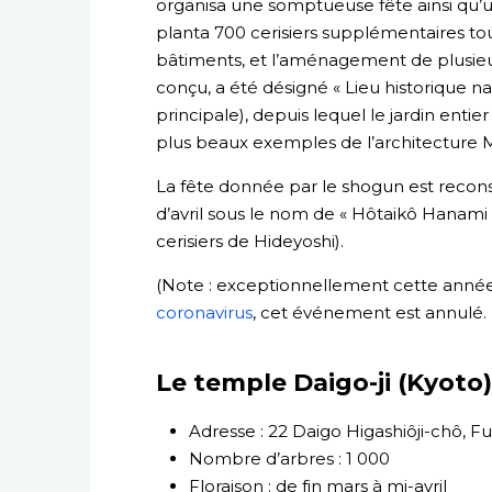
organisa une somptueuse fête ainsi qu’un
planta 700 cerisiers supplémentaires to
bâtiments, et l’aménagement de plusieurs 
conçu, a été désigné « Lieu historique na
principale), depuis lequel le jardin enti
plus beaux exemples de l’architecture 
La fête donnée par le shogun est reco
d’avril sous le nom de « Hôtaikô Hanami
cerisiers de Hideyoshi).
(Note : exceptionnellement cette année
coronavirus
, cet événement est annulé. 
Le temple Daigo-ji (Kyoto)
Adresse : 22 Daigo Higashiôji-chô, F
Nombre d’arbres : 1 000
Floraison : de fin mars à mi-avril