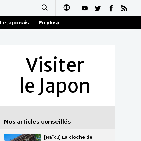
Le japonais
En plus
日本語
Données
English
Séries
Visiter
简体字
Personnages
繁體字
le Japon
Chroniques
Español
Images
العربية
Vidéos
Русский
Nos articles conseillés
Tokyo
[Haïku] La cloche de