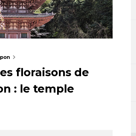
apon
les floraisons de
on : le temple