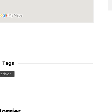
Tags
erisier
dossier