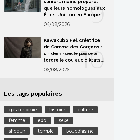
seniors moins préparés
9
que leurs homologues aux
États-Unis ou en Europe
04/08/2026
Kawakubo Rei, créatrice
de Comme des Garçons :
10
un demi-siècle passé à
tordre le cou aux diktats
de la mode
06/08/2026
Les tags populaires
gastronomie
histoire
culture
femme
edo
sexe
shogun
temple
bouddhisme