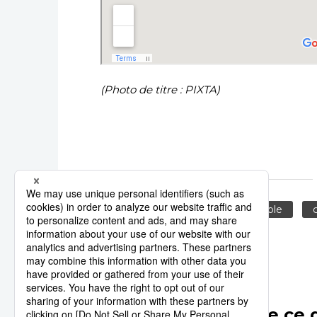
(Photo de titre : PIXTA)
tourisme
Kyoto
temple
c
Autres articles de ce 