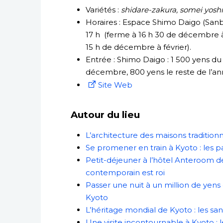
Variétés :
shidare-zakura, somei yosh
Horaires : Espace Shimo Daigo (Sanbô
17 h (ferme à 16 h 30 de décembre à 
15
h de décembre à février).
Entrée : Shimo Daigo : 1 500 yens du
décembre, 800 yens le reste de l’an
Site Web
Autour du lieu
L’architecture des maisons traditionn
Se promener en train à Kyoto : les
Petit-déjeuner à l’hôtel Anteroom de
contemporain est roi
Passer une nuit à un million de ye
Kyoto
L’héritage mondial de Kyoto : les 
Une visite incontournable à Kyoto 