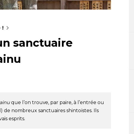
 !
un sanctuaire
ainu
ainu
que l’on trouve, par paire, à l’entrée ou
l) de nombreux sanctuaires shintoïstes. Ils
is esprits.