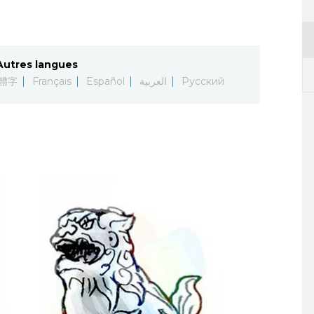
Autres langues
體字
Français
Español
العربية
Русский