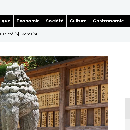
tique
Économie
Société
Culture
Gastronomie
e shintô [5] : Komainu