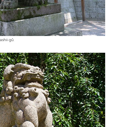
ashii-gû.