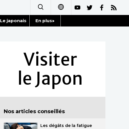
Le japonais
En plus
日本語
Données
English
Séries
Visiter
简体字
Personnages
繁體字
le Japon
Chroniques
Español
Images
العربية
Vidéos
Русский
Nos articles conseillés
Tokyo
Les dégâts de la fatigue