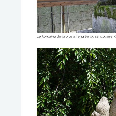
Le
komainu
de droite à l’entrée du sanctuaire K