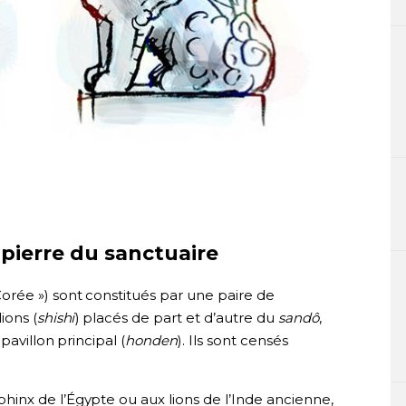
 pierre du sanctuaire
Corée ») sont constitués par une paire de
ions (
shishi
) placés de part et d’autre du
sandô
,
avillon principal (
honden
). Ils sont censés
hinx de l’Égypte ou aux lions de l’Inde ancienne,