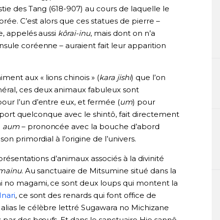
tie des Tang (618-907) au cours de laquelle le
rée. C’est alors que ces statues de pierre –
e, appelés aussi
kôrai-inu
, mais dont on n’a
sule coréenne – auraient fait leur apparition
ment aux « lions chinois » (
kara jishi
) que l’on
ral, ces deux animaux fabuleux sont
pour l’un d’entre eux, et fermée (
um
) pour
rapport quelconque avec le shintô, fait directement
e
aum
– prononcée avec la bouche d’abord
on primordial à l’origine de l’univers.
eprésentations d’animaux associés à la divinité
mainu
. Au sanctuaire de Mitsumine situé dans la
i no magami, ce sont deux loups qui montent la
Inari
, ce sont des renards qui font office de
lias le célèbre lettré Sugawara no Michizane
 par des bœufs. Et dans le sanctuaire Hie sannô