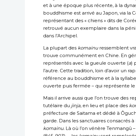
et à une époque plus récente, à la dynas
bouddhisme est arrivé au Japon, via la Co
représentant des « chiens » dits de Coré
retrouvé aucun exemplaire dans la pénin
dans l’Archipel.
La plupart des
komainu
ressemblent vrai
trouve communément en Chine. En géné
représentés avec la gueule ouverte (
a
) 
l’autre. Cette tradition, loin d’avoir un 
référence au bouddhisme et à la syllab
ouverte puis fermée – qui représente le s
Mais il arrive aussi que l’on trouve des r
tutélaire du
jinja
, en lieu et place des
ko
préfecture de Saitama et dédié à Ôguch
garde. Dans les sanctuaires consacrés à
komainu.
Là où l’on vénère Tenmangû – a
(845-903) –, les
komainu
sont remplacés