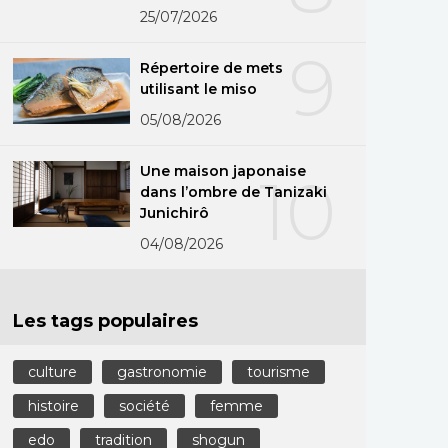
25/07/2026
9
Répertoire de mets
utilisant le miso
05/08/2026
Une maison japonaise
10
dans l’ombre de Tanizaki
Junichirô
04/08/2026
Les tags populaires
culture
gastronomie
tourisme
histoire
société
femme
edo
tradition
shogun