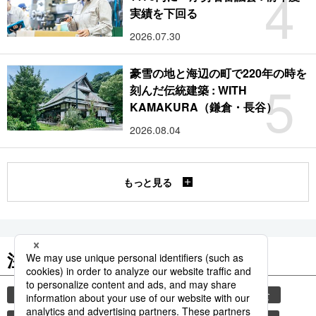
4
実績を下回る
2026.07.30
豪雪の地と海辺の町で220年の時を
5
刻んだ伝統建築 : WITH
KAMAKURA（鎌倉・長谷）
2026.08.04
もっと見る
注目のキーワード
共同通信ニュース
気象・災害
災害
和食