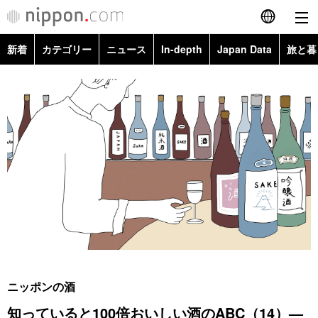
新着
カテゴリー
ニュース
In-depth
Japan Data
旅と暮
English
政治・外交
Topics
简体字
経済・ビジネス
Images
繁體字
カテゴリー
国際・海外
People
Français
政治・外交
ニュース
社会
東京
Español
経済・ビジネス
トップ
In-depth
文化
お知らせ
العربية
国際
アーカイブ
Japan Data
科学・技術
Русский
ニッポンの酒
社会
旅と暮らし
暮らし
知っていると100倍おいしい酒のABC（14）—