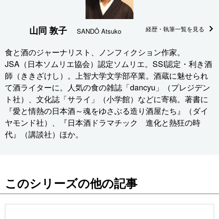
山同 敦子
経歴・執筆一覧を見る
SANDŌ Atsuko
食と酒のジャーナリスト、ノンフィクション作家。
JSA（日本ソムリエ協会）認定ソムリエ。SSI認定・利き酒
師（ききざけし）。上智大学文学部卒業。酒蔵に魅せられ
て酒ライターに。人気の食の雑誌「dancyu」（プレジデン
ト社）、文化誌「サライ」（小学館）などに寄稿。著書に
『愛と情熱の日本酒～魂をゆさぶる造り酒屋たち』（ダイ
ヤモンド社）、『日本酒ドラマチック 進化と熱狂の時
代』（講談社）ほか。
このシリーズの他の記事