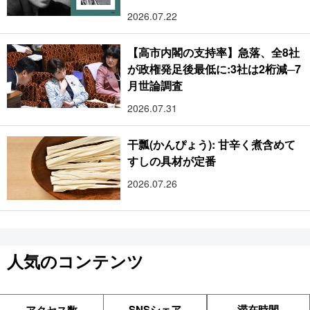
2026.07.22
【高市内閣の支持率】急落、全8社
が政権発足後最低に:3社は2桁減─7
月世論調査
2026.07.31
干瓢(かんぴょう): 甘辛く煮含めて
すしの具材が定番
2026.07.26
人気のコンテンツ
SNSシェア
滞在時間