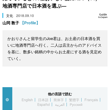
地酒専門店で日本酒を選ぶ—
スポーツ・東京2020
文化
動画/Live
Guide
文化
2018.09.10
to Japan
科学・技術
Books
山同 敦子
【Profile】
暮らし
Cinema
かおりさんと留学生のJoe君は、お土産の日本酒を買
いに地酒専門店へ行く。二人は店主からのアドバイス
スポーツ・東京2020
Topics
を基に、数多い銘柄の中からお土産にする酒を見定め
ていく。
Images
People
東京
他の言語で読む
English
日本語
简体字
繁體字
Français
Español
العربية
Русский
お知らせ