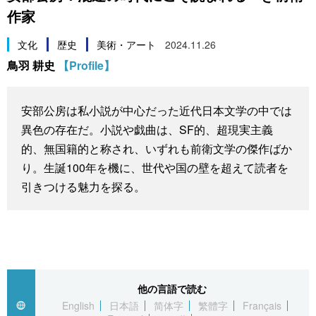
作家
スポーツ・東京2020
文化
動画/Live
文化
歴史
美術・アート
2024.11.26
科学・技術
Books
鳥羽 耕史
【Profile】
暮らし
Cinema
安部公房は私小説が中心だった近代日本文学の中では
異色の存在だ。小説や戯曲は、SF的、超現実主義
スポーツ・東京2020
Topics
的、無国籍的と称され、いずれも前衛文学の傑作ばか
り。生誕100年を機に、世代や国の壁を超えて読者を
Images
引きつける魅力を探る。
People
東京
他の言語で読む
お知らせ
English
日本語
简体字
繁體字
Français