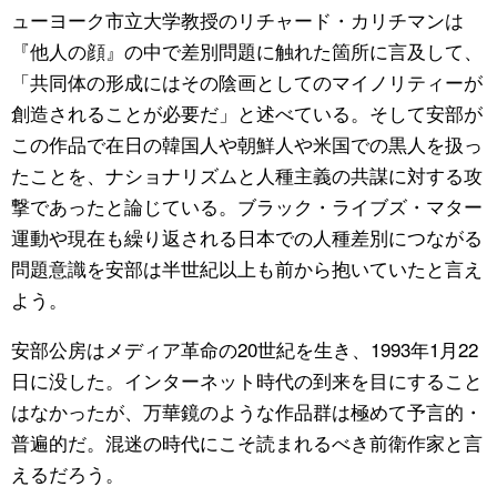
ューヨーク市立大学教授のリチャード・カリチマンは
『他人の顔』の中で差別問題に触れた箇所に言及して、
「共同体の形成にはその陰画としてのマイノリティーが
創造されることが必要だ」と述べている。そして安部が
この作品で在日の韓国人や朝鮮人や米国での黒人を扱っ
たことを、ナショナリズムと人種主義の共謀に対する攻
撃であったと論じている。ブラック・ライブズ・マター
運動や現在も繰り返される日本での人種差別につながる
問題意識を安部は半世紀以上も前から抱いていたと言え
よう。
安部公房はメディア革命の20世紀を生き、1993年1月22
日に没した。インターネット時代の到来を目にすること
はなかったが、万華鏡のような作品群は極めて予言的・
普遍的だ。混迷の時代にこそ読まれるべき前衛作家と言
えるだろう。