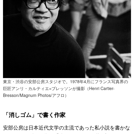
東京・渋谷の安部公房スタジオで。1978年4月にフランス写真界の
巨匠アンリ・カルティエ=ブレッソンが撮影（Henri Cartier-
Bresson/Magnum Photos/アフロ）
「消しゴム」で書く作家
安部公房は日本近代文学の主流であった私小説を書かな