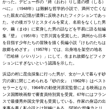
かった。デビュー作の『終（おわ）りし道の標（しる）
べに』（1948年）は難解な哲学的小説で、満州で亡くな
った親友の記憶が濃厚に反映されたフィクションであっ
た。その後ガラリとスタイルを変え、名前をなくした男
や、繭（まゆ）に変身した男の話などを平易に語る短編
集『壁』（1951年）で芥川賞を受賞した。満州から日本
を目指す少年たちの冒険を描く長編小説『けものたちは
故郷をめざす』（1957年）では、出身地を架空の地名
「巴哈林（バハリン）」にして、生まれ故郷などフィク
ションにすぎないという認識を示した。
浜辺の村に昆虫採集に行った男が、女が一人で暮らす砂
穴の家に閉じこめられる『砂の女』（1962年）はベスト
セラーとなり、1964年の勅使河原宏監督による映画はカ
ンヌ国際映画祭で審査員特別賞を受賞。67年にはフラン
スで最優秀外国文学賞も受賞している。作家の身辺の出
来事を書く私小説とは対極にある、SF的な想像力とリ