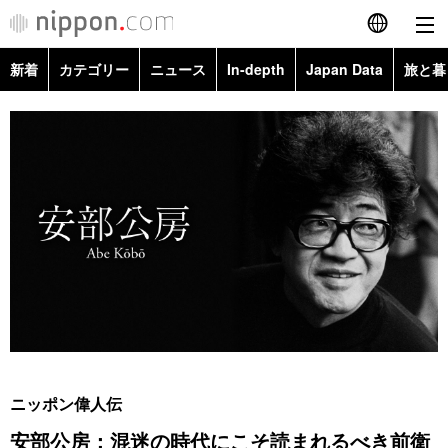
新着
カテゴリー
ニュース
In-depth
Japan Data
旅と暮
English
政治・外交
Topics
简体字
経済・ビジネス
Images
繁體字
カテゴリー
国際・海外
People
Français
政治・外交
ニュース
社会
東京
Español
経済・ビジネス
トップ
In-depth
文化
お知らせ
العربية
国際
アーカイブ
Japan Data
科学・技術
Русский
ニッポン偉人伝
社会
旅と暮らし
暮らし
安部公房：混迷の時代にこそ読まれるべき前衛