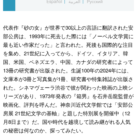
Español
العربية
Русский
公式SNS
代表作『砂の女』が世界で30以上の言語に翻訳された安
部公房は、1993年に死去した際には「ノーベル文学賞に
最も近い作家だった」と言われた。死後も国際的な注目
を集め、21世紀に入ってから、ドイツ、イタリア、韓
国、米国、ベネズエラ、中国、カナダの研究者によって
13冊の研究書が出版された。生誕100年の2024年には、
文庫本が3冊と写真集が1冊、研究書や特集雑誌が出版さ
れた。シネマヴェーラ渋谷で彼が関わった映画の上映シ
リーズがあり、1973年発表の『箱男』を石井岳龍監督が
映画化、評判を呼んだ。神奈川近代文学館では「安部公
房展 21世紀文学の基軸」と題した特別展を開催中（12
月8日まで）だ。国や時代を越境して読み継がれる人気
の秘密は何なのか、探ってみたい。