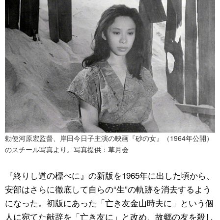
勅使河原宏監督、岸田今日子主演の映画『砂の女』（1964年公開）
のスチール写真より。写真提供：草月会
『終りし道の標べに』の新版を1965年に出した頃から、
安部はさらに徹底して自らの“生”の軌跡を消去するよう
になった。初版にあった「亡き友金山時夫に」という個
人に宛てた献辞を「亡き友に」と改め、故郷の友を殺し