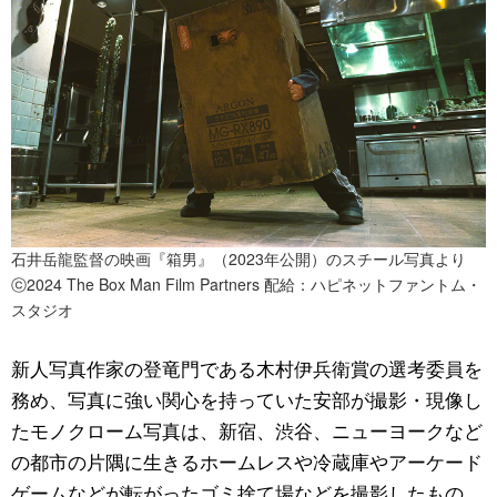
石井岳龍監督の映画『箱男』（2023年公開）のスチール写真より
ⓒ2024 The Box Man Film Partners 配給：ハピネットファントム・
スタジオ
新人写真作家の登竜門である木村伊兵衛賞の選考委員を
務め、写真に強い関心を持っていた安部が撮影・現像し
たモノクローム写真は、新宿、渋谷、ニューヨークなど
の都市の片隅に生きるホームレスや冷蔵庫やアーケード
ゲームなどが転がったゴミ捨て場などを撮影したもの