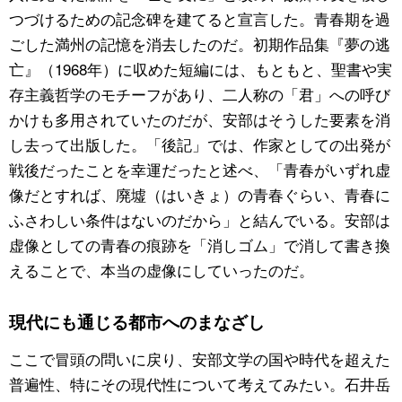
つづけるための記念碑を建てると宣言した。青春期を過
ごした満州の記憶を消去したのだ。初期作品集『夢の逃
亡』（1968年）に収めた短編には、もともと、聖書や実
存主義哲学のモチーフがあり、二人称の「君」への呼び
かけも多用されていたのだが、安部はそうした要素を消
し去って出版した。「後記」では、作家としての出発が
戦後だったことを幸運だったと述べ、「青春がいずれ虚
像だとすれば、廃墟（はいきょ）の青春ぐらい、青春に
ふさわしい条件はないのだから」と結んでいる。安部は
虚像としての青春の痕跡を「消しゴム」で消して書き換
えることで、本当の虚像にしていったのだ。
現代にも通じる都市へのまなざし
ここで冒頭の問いに戻り、安部文学の国や時代を超えた
普遍性、特にその現代性について考えてみたい。石井岳