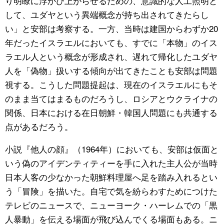
り明瞭に浮かび上がらせるための、意識的な人工照明と
して、ユダヤという異端概念が持ち出されてきたらし
い」と安部は考察する。一方、当時は建国からわずか20
年だったイスラエルにおいても、すでに「本物」のイス
ラエル人という概念が形成され、遅れて帰化したユダヤ
人を「偽物」扱いする傾向が出てきたことも安部は問題
視する。こうした問題提起は、現在のイスラエルにもそ
のまま当てはまるものだろうし、ロシアとウクライナの
関係、日本における在日朝鮮・韓国人問題にも共通する
点があるだろう。
小説『他人の顔』（1964年）においても、安部は仮面と
いう偽のアイデンティティーを手に入れた主人公が当時
日本人客の少なかった朝鮮料理屋へ足を踏み入れるとい
う「冒険」を描いた。自宅で気を紛らわすためにつけた
テレビのニュースで、ニューヨーク・ハーレムでの「黒
人暴動」を伝える場面が飛び込んでくる場面もある。ニ