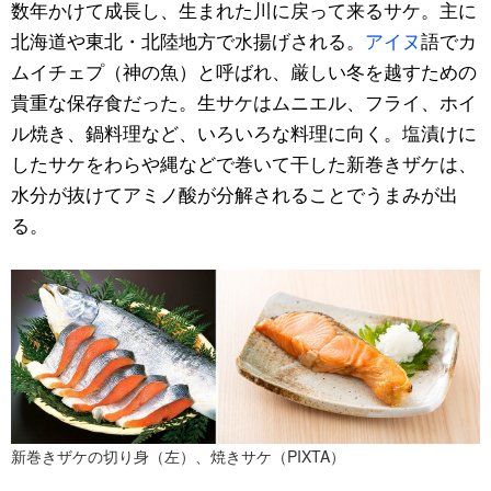
数年かけて成長し、生まれた川に戻って来るサケ。主に
北海道や東北・北陸地方で水揚げされる。
アイヌ
語でカ
ムイチェプ（神の魚）と呼ばれ、厳しい冬を越すための
貴重な保存食だった。生サケはムニエル、フライ、ホイ
ル焼き、鍋料理など、いろいろな料理に向く。塩漬けに
したサケをわらや縄などで巻いて干した新巻きザケは、
水分が抜けてアミノ酸が分解されることでうまみが出
る。
新巻きザケの切り身（左）、焼きサケ（PIXTA）