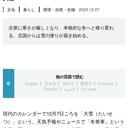
スポーツ・東京2020
文化
動画/Live
文化
暮らし
環境・自然・生物
2023.12.07
科学・技術
Books
次第に寒さが厳しくなり、本格的な冬へと移り変わ
る。北国からは雪の便りが届き始める。
暮らし
Cinema
スポーツ・東京2020
Topics
Images
他の言語で読む
English
日本語
简体字
繁體字
Français
Español
العربية
Русский
People
東京
現代のカレンダーで12月7日ごろを「大雪（たいせ
つ）」という。天気予報やニュースで「冬将軍」という
お知らせ