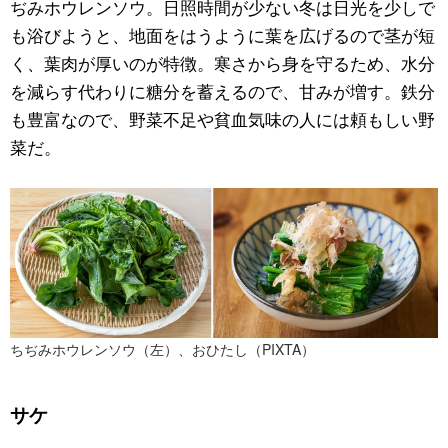
ぢみホウレンソウ。日照時間が少ない冬は日光を少しで
も浴びようと、地面をはうように葉を広げるので茎が短
く、葉肉が厚いのが特徴。寒さから身を守るため、水分
を減らす代わりに糖分を蓄えるので、甘みが増す。鉄分
も豊富なので、野菜不足や貧血気味の人には頼もしい野
菜だ。
ちぢみホウレンソウ（左）、おひたし（PIXTA）
サケ