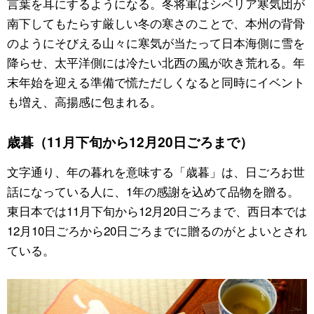
言葉を耳にするようになる。冬将軍はシベリア寒気団が
南下してもたらす厳しい冬の寒さのことで、本州の背骨
公式SNS
のようにそびえる山々に寒気が当たって日本海側に雪を
降らせ、太平洋側には冷たい北西の風が吹き荒れる。年
末年始を迎える準備で慌ただしくなると同時にイベント
も増え、高揚感に包まれる。
歳暮（11月下旬から12月20日ごろまで）
文字通り、年の暮れを意味する「歳暮」は、日ごろお世
話になっている人に、1年の感謝を込めて品物を贈る。
東日本では11月下旬から12月20日ごろまで、西日本では
12月10日ごろから20日ごろまでに贈るのがとよいとされ
ている。