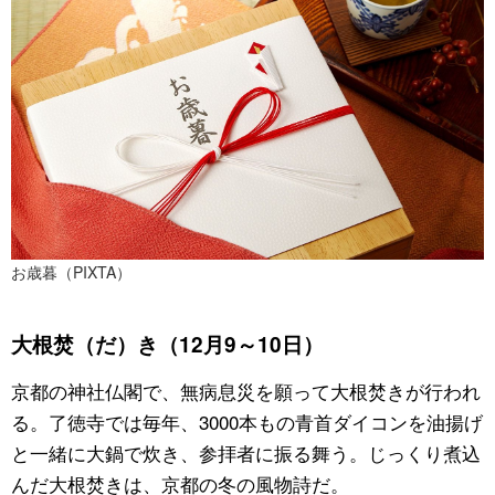
お歳暮（PIXTA）
大根焚（だ）き（12月9～10日）
京都の神社仏閣で、無病息災を願って大根焚きが行われ
る。了徳寺では毎年、3000本もの青首ダイコンを油揚げ
と一緒に大鍋で炊き、参拝者に振る舞う。じっくり煮込
んだ大根焚きは、京都の冬の風物詩だ。