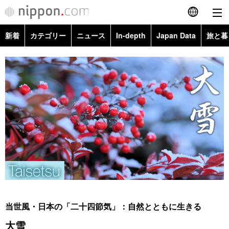
新着
カテゴリー
ニュース
In-depth
Japan Data
旅と暮
English
政治・外交
Topics
简体字
経済・ビジネス
Images
繁體字
カテゴリー
国際・海外
People
Français
政治・外交
ニュース
社会
東京
Español
経済・ビジネス
トップ
In-depth
文化
お知らせ
العربية
国際
アーカイブ
Japan Data
科学・技術
Русский
当世風・日本の「二十四節気」：自然とともに生きる
社会
旅と暮らし
暮らし
大雪