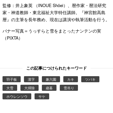
監修：井上象英 （INOUE Shōei）、暦作家・暦法研究
家・神道教師・東北福祉大学特任講師。『神宮館高島
暦』の主筆を長年務め、現在は講演や執筆活動を行う。
バナー写真＝うっすらと雪をまとったナンテンの実
（PIXTA）
この記事につけられたキーワード
羽子板
漢字
兼六園
カキ
ツバキ
大雪
大掃除
歳暮
雪吊り
ホウレンソウ
サケ