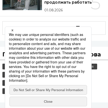
5
продолжать работать
01.08.2026
Другие статьи по теме
Популярные поисковые слова
общество
культура
старение населения
jiji press
политика
туризм
еда и напитки
история
россия
шпионаж