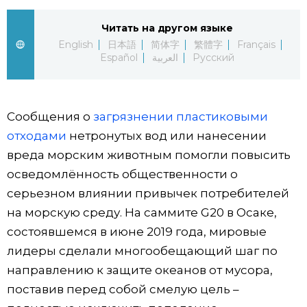
Жизнь
Читать на другом языке
English
日本語
简体字
繁體字
Français
Español
العربية
Русский
Технологии
Токио
Сообщения о
загрязнении пластиковыми
отходами
нетронутых вод или нанесении
От редакции
вреда морским животным помогли повысить
осведомлённость общественности о
серьезном влиянии привычек потребителей
на морскую среду. На саммите G20 в Осаке,
состоявшемся в июне 2019 года, мировые
лидеры сделали многообещающий шаг по
направлению к защите океанов от мусора,
поставив перед собой смелую цель –