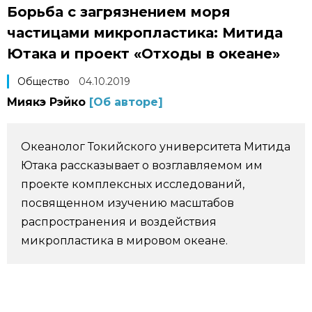
Борьба с загрязнением моря
Фото/Видео
частицами микропластика: Митида
Ютака и проект «Отходы в океане»
Разделы
Общество
04.10.2019
Люди
Популярные статьи
Миякэ Рэйко
[Об авторе]
Блог
Японский язык
official SNS
Океанолог Токийского университета Митида
Ютака рассказывает о возглавляемом им
Политика
Японский калейдоскоп
проекте комплексных исследований,
посвященном изучению масштабов
Экономика
Семья
распространения и воздействия
микропластика в мировом океане.
Общество
Еда и напитки
Культура