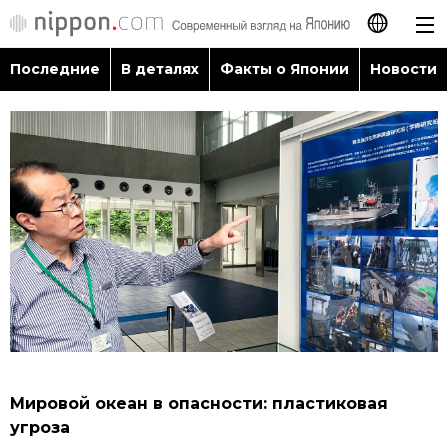
Последние
В деталях
Факты о Японии
Новости
日本語
English
简体字
Последние
繁體字
В деталях
Français
Факты о Японии
Español
Новости
العربية
Мировой океан в опасности: пластиковая
Путеводитель по Японии
угроза