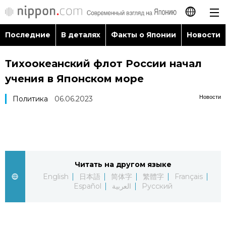
Последние
В деталях
Факты о Японии
Новости
日本語
Тихоокеанский флот России начал
English
учения в Японском море
简体字
Последние
Новости
Политика
06.06.2023
繁體字
В деталях
Français
Факты о Японии
Читать на другом языке
Español
English
日本語
简体字
繁體字
Français
Новости
Español
العربية
Русский
العربية
Путеводитель по Японии