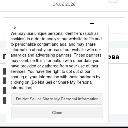
04.08.2026
Другие статьи по теме
Популярные поисковые слова
общество
культура
история
технологии
политика
jiji press
синкансэн
транспорт
экономика
еда и напитки