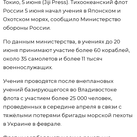
Токио, 5 июня (Jiji Press). Тихоокеанский флот
Фото/Видео
России 5 июня начал учения в Японском и
Охотском морях, сообщило Министерство
Разделы
обороны России.
По данным министерства, в учениях до 20
Люди
Популярные статьи
июня принимают участие более 60 кораблей,
около 35 самолетов и более 11 тысяч
Блог
Японский язык
official SNS
военнослужащих.
Политика
Японский калейдоскоп
Учения проводятся после внеплановых
учений базирующегося во Владивостоке
Экономика
Семья
флота с участием более 25 000 человек,
проведенных в середине апреля в связи с
Общество
Еда и напитки
тяжёлыми потерями бригады морской пехоты
в Украине в феврале.
Культура