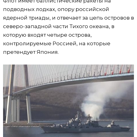
Флот имеет баллистические ракеты на
подводных лодках, опору российской
Жизнь
ядерной триады, и отвечает за цепь островов в
северо-западной части Тихого океана, в
Технологии
которую входят четыре острова,
контролируемые Россией, на которые
Токио
претендует Япония.
От редакции