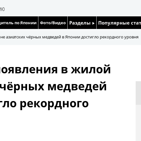
Разделы
Популярные ста
итель по Японии
Фото/Видео
Люди
Японский язык
оне азиатских чёрных медведей в Японии достигло рекордного уровня
Блог
Японский кале
появления в жилой
Политика
Семья
 чёрных медведей
Экономика
Еда и напитки
гло рекордного
Общество
Культура
Жизнь