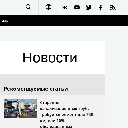
тьи
日本語
English
йдоскоп
Новости
简体字
繁體字
Français
Рекомендуемые статьи
Español
Старение
канализационных труб:
العربية
требуется ремонт для 748
км, или 16%
обследованных