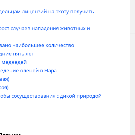
дельцам лицензий на охоту получить
 рост случаев нападения животных и
овано наибольшее количество
дние пять лет
я медведей
едение оленей в Нара
вая)
рая)
собы сосуществования с дикой природой