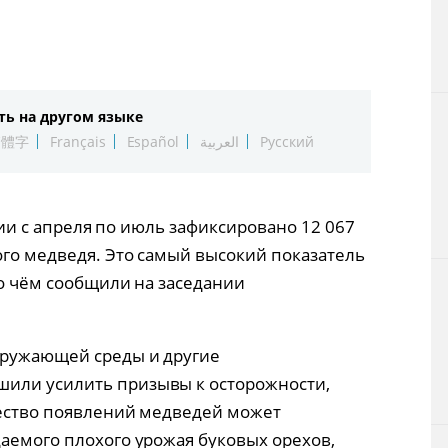
Технологии
Токио
ть на другом языке
От редакции
繁體字
Français
Español
العربية
Русский
понии с апреля по июль зафиксировано 12 067
ого медведя. Это самый высокий показатель
, о чём сообщили на заседании
кружающей среды и другие
или усилить призывы к осторожности,
чество появлений медведей может
даемого плохого урожая буковых орехов,