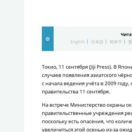
Чита
English
日本語
简体字
Токио, 11 сентября (Jiji Press). В Я
случаев появления азиатского чёрн
с начала ведения учёта в 2009 году
правительства 11 сентября.
На встрече Министерство охраны о
правительственные учреждения реш
поскольку есть опасения, что коли
увеличиться этой осенью из-за ожи