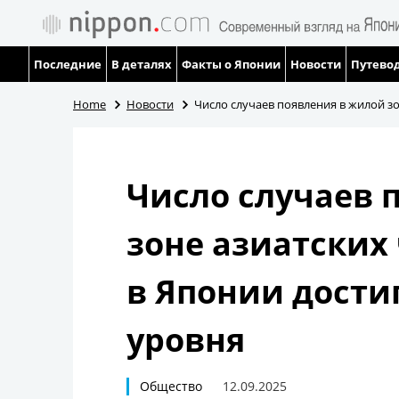
Последние
В деталях
Факты о Японии
Новости
Путевод
Home
Новости
Число случаев появления в жилой з
Число случаев 
зоне азиатских
в Японии дости
уровня
Общество
12.09.2025