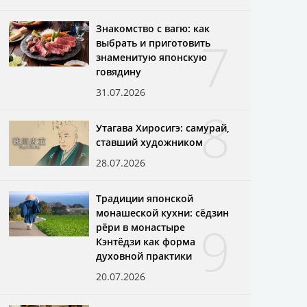
Знакомство с вагю: как
7
выбрать и приготовить
знаменитую японскую
говядину
31.07.2026
8
Утагава Хиросигэ: самурай,
ставший художником
28.07.2026
Традиции японской
монашеской кухни: сёдзин
9
рёри в монастыре
Кэнтёдзи как форма
духовной практики
20.07.2026