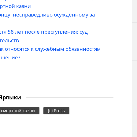
ртной казни
онцу, несправедливо осуждённому за
тя 58 лет после преступления: суд
тельств
как относятся к служебным обязанностям
ешение?
Ярлыки
т смертной казни
Jiji Press