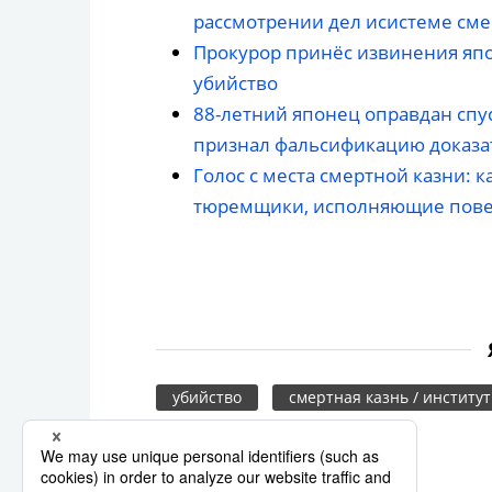
рассмотрении дел исистеме сме
Прокурор принёс извинения яп
убийство
88-летний японец оправдан спус
признал фальсификацию доказа
Голос с места смертной казни: 
тюремщики, исполняющие пов
убийство
смертная казнь / институ
преступление
арбалет