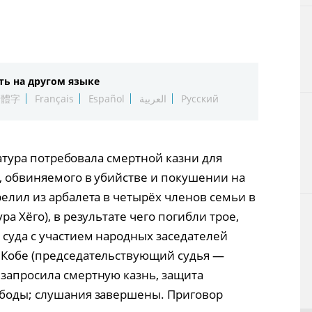
Технологии
Токио
ть на другом языке
От редакции
繁體字
Français
Español
العربية
Русский
уратура потребовала смертной казни для
), обвиняемого в убийстве и покушении на
релил из арбалета в четырёх членов семьи в
ра Хёго), в результате чего погибли трое,
 суда с участием народных заседателей
 Кобе (председательствующий судья —
 запросила смертную казнь, защита
ободы; слушания завершены. Приговор