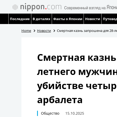
Последние
В деталях
Факты о Японии
Новости
Путевод
Home
Новости
Смертная казнь запрошена для 28-л
Смертная казнь
летнего мужчин
убийстве четыр
арбалета
Общество
15.10.2025