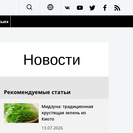
тьи
日本語
English
йдоскоп
Новости
简体字
繁體字
Français
Рекомендуемые статьи
Español
Мидзуна: традиционная
хрустящая зелень из
العربية
Киото
13.07.2026