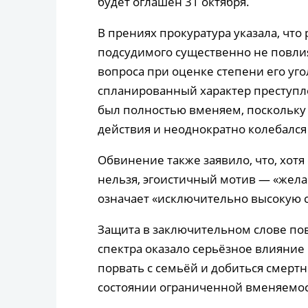
будет оглашён 31 октября.
В прениях прокуратура указала, что 
подсудимого существенно не повли
вопроса при оценке степени его уг
спланированный характер преступ
был полностью вменяем, поскольку 
действия и неоднократно колебался
Обвинение также заявило, что, хот
нельзя, эгоистичный мотив — «жел
означает «исключительно высокую с
Защита в заключительном слове пов
спектра оказало серьёзное влияни
порвать с семьёй и добиться смерт
состоянии ограниченной вменяемос