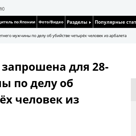
Разделы
Популярные ста
итель по Японии
Фото/Видео
Люди
Японский язык
етнего мужчины по делу об убийстве четырёх человек из арбалета
Блог
Японский кале
 запрошена для 28-
Политика
Семья
ы по делу об
Экономика
Еда и напитки
ёх человек из
Общество
Культура
Жизнь