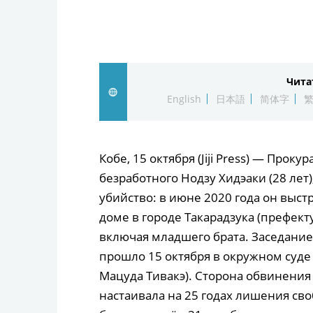
Чита
English
日本語
简体字
Кобе, 15 октября (Jiji Press) — Прок
безработного Нодзу Хидэаки (28 лет
убийство: в июне 2020 года он выст
доме в городе Такарадзука (префекту
включая младшего брата. Заседание
прошло 15 октября в окружном суде
Мацуда Тивакэ). Сторона обвинения
настаивала на 25 годах лишения св