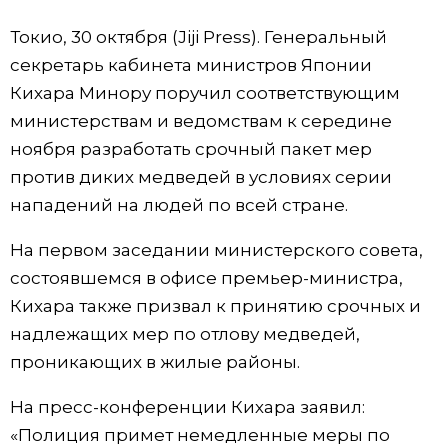
Фото/Видео
Токио, 30 октября (Jiji Press). Генеральный
секретарь кабинета министров Японии
Разделы
Кихара Минору поручил соответствующим
министерствам и ведомствам к середине
Люди
Популярные статьи
ноября разработать срочный пакет мер
против диких медведей в условиях серии
Блог
Японский язык
official SNS
нападений на людей по всей стране.
На первом заседании министерского совета,
Политика
Японский калейдоскоп
состоявшемся в офисе премьер-министра,
Кихара также призвал к принятию срочных и
Экономика
Семья
надлежащих мер по отлову медведей,
проникающих в жилые районы.
Общество
Еда и напитки
На пресс-конференции Кихара заявил:
Культура
«Полиция примет немедленные меры по