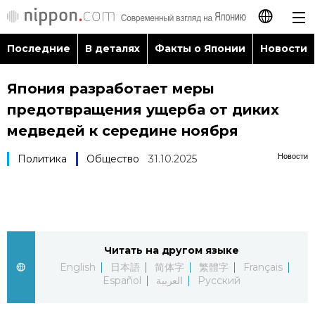
Последние
В деталях
Факты о Японии
Новости
日本語
Япония разработает меры
English
предотвращения ущерба от диких
简体字
медведей к середине ноября
Последние
Новости
Политика
Общество
31.10.2025
繁體字
В деталях
Français
Факты о Японии
Español
Читать на другом языке
Новости
العربية
English
日本語
简体字
繁體字
Français
Español
العربية
Русский
Путеводитель по Японии