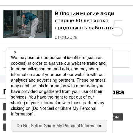
В Японии многие люди
5
старше 60 лет хотят
продолжать работать
01.08.2026
Другие статьи по теме
Популярные поисковые слова
общество
культура
технологии
история
jiji press
политика
синкансэн
транспорт
экономика
россия