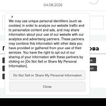
04.08.2026
Другие статьи по теме
Популярные поисковые слова
общество
культура
jiji press
история
политика
технологии
туризм
россия
шпионаж
синкансэн