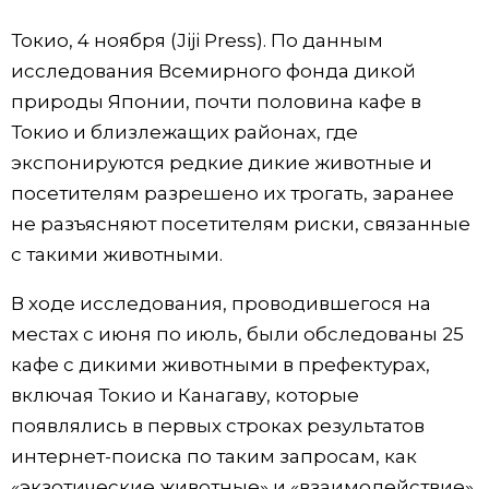
Фото/Видео
Токио, 4 ноября (Jiji Press). По данным
исследования Всемирного фонда дикой
Разделы
природы Японии, почти половина кафе в
Токио и близлежащих районах, где
Люди
Популярные статьи
экспонируются редкие дикие животные и
посетителям разрешено их трогать, заранее
Блог
Японский язык
official SNS
не разъясняют посетителям риски, связанные
с такими животными.
Политика
Японский калейдоскоп
В ходе исследования, проводившегося на
местах с июня по июль, были обследованы 25
Экономика
Семья
кафе с дикими животными в префектурах,
включая Токио и Канагаву, которые
Общество
Еда и напитки
появлялись в первых строках результатов
интернет-поиска по таким запросам, как
Культура
«экзотические животные» и «взаимодействие».