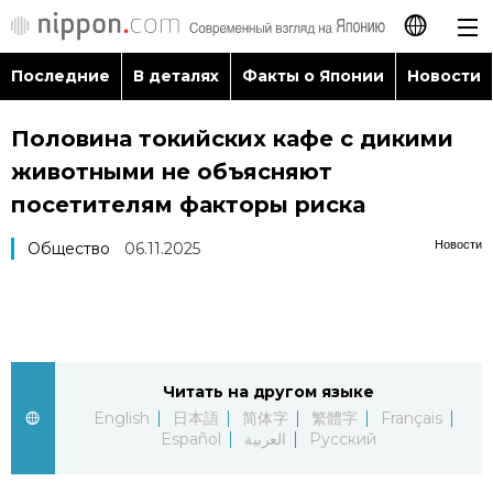
Последние
В деталях
Факты о Японии
Новости
日本語
Половина токийских кафе с дикими
English
животными не объясняют
简体字
посетителям факторы риска
Последние
Новости
Общество
06.11.2025
繁體字
В деталях
Français
Факты о Японии
Español
Читать на другом языке
Новости
العربية
English
日本語
简体字
繁體字
Français
Español
العربية
Русский
Путеводитель по Японии