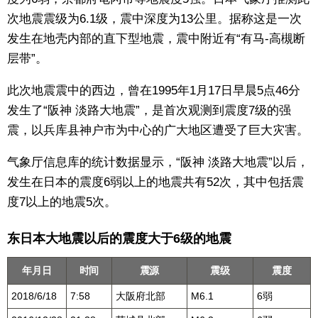
次地震震级为6.1级，震中深度为13公里。据称这是一次
东京
发生在地壳内部的直下型地震，震中附近有“有马-高槻断
层带”。
编辑部通知
此次地震震中的西边，曾在1995年1月17日早晨5点46分
发生了“阪神 淡路大地震”，是首次观测到震度7级的强
SNS
震，以兵库县神户市为中心的广大地区遭受了巨大灾害。
气象厅信息库的统计数据显示，“阪神 淡路大地震”以后，
发生在日本的震度6弱以上的地震共有52次，其中包括震
度7以上的地震5次。
东日本大地震以后的震度大于6级的地震
年月日
时间
震源
震级
震度
2018/6/18
7:58
大阪府北部
M6.1
6弱