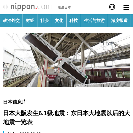
政治外交
财经
社会
文化
科技
生活与旅游
深度报道
日本語
English
繁體字
政治外交
Français
财经
Español
社会
العربية
日本信息库
文化
日本大阪发生6.1级地震：东日本大地震以后的大
Русский
地震一览表
科技