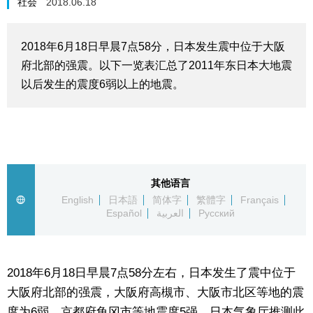
社会
2018.06.18
生活与旅游
2018年6月18日早晨7点58分，日本发生震中位于大阪
深度报道
府北部的强震。以下一览表汇总了2011年东日本大地震
以后发生的震度6弱以上的地震。
视觉日本
新闻
话题
其他语言
English
日本語
简体字
繁體字
Français
Español
العربية
Русский
日本信息库
日本一瞥
2018年6月18日早晨7点58分左右，日本发生了震中位于
大阪府北部的强震，大阪府高槻市、大阪市北区等地的震
人物访谈
度为6弱，京都府龟冈市等地震度5强。日本气象厅推测此