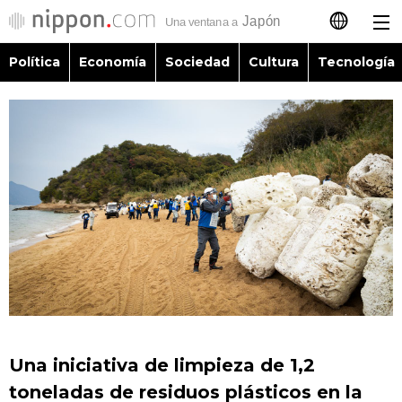
Política
Economía
Sociedad
Cultura
Tecnología
日本語
English
简体字
Política
繁體字
Economía
Français
Sociedad
العربية
Cultura
Русский
Una iniciativa de limpieza de 1,2
Tecnología
toneladas de residuos plásticos en la