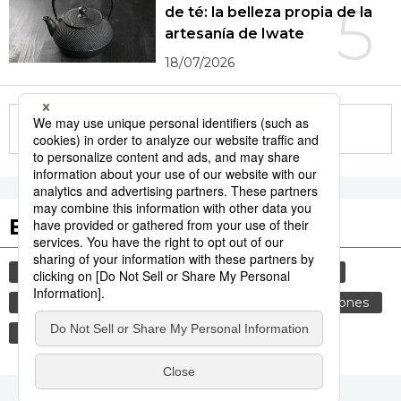
5
de té: la belleza propia de la
artesanía de Iwate
18/07/2026
More in this series
Etiquetas destacadas
cultura
vida
gastronomía
sociedad
cortesía
costumbres
genkan
tradiciones
comida
historia