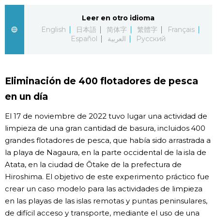
Gente
Leer en otro idioma
English
日本語
简体字
繁體字
Français
Español
العربية
Русский
Blog
Tokio
Eliminación de 400 flotadores de pesca
en un día
Avisos
El 17 de noviembre de 2022 tuvo lugar una actividad de
limpieza de una gran cantidad de basura, incluidos 400
grandes flotadores de pesca, que había sido arrastrada a
la playa de Nagaura, en la parte occidental de la isla de
Atata, en la ciudad de Ōtake de la prefectura de
Hiroshima. El objetivo de este experimento práctico fue
crear un caso modelo para las actividades de limpieza
en las playas de las islas remotas y puntas peninsulares,
de difícil acceso y transporte, mediante el uso de una