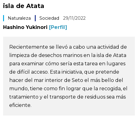
isla de Atata
Vida
Naturaleza
Sociedad
29/11/2022
Guía de Japón
Hashino Yukinori
[Perfil]
Vídeos e imágenes
Recientemente se llevó a cabo una actividad de
limpieza de desechos marinos en la isla de Atata
En profundidad
para examinar cómo sería esta tarea en lugares
de difícil acceso. Esta iniciativa, que pretende
Más
hacer del mar interior de Seto el más bello del
mundo, tiene como fin lograr que la recogida, el
Noticias
tratamiento y el transporte de residuos sea más
official SNS
eficiente.
Datos de Japón
Fragmentos de Japón