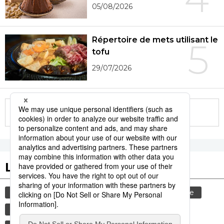
05/08/2026
Répertoire de mets utilisant le
5
tofu
29/07/2026
More in this series
Les tags populaires
gastronomie
histoire
culture
femme
edo
sexe
shogun
temple