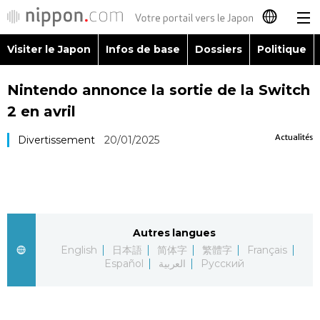
Visiter le Japon
Infos de base
Dossiers
Politique
日本語
Nintendo annonce la sortie de la Switch
English
2 en avril
简体字
Visiter le Japon
Actualités
Divertissement
20/01/2025
繁體字
Infos de base
Español
Dossiers
Autres langues
العربية
English
日本語
简体字
繁體字
Français
Politique
Español
العربية
Русский
Русский
Économie