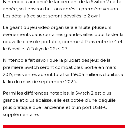
Nintendo a annoncé le lancement de la Switch 2 cette
Société
année, soit environ huit ans après la première version.
Les détails à ce sujet seront dévoilés le 2 avril.
Culture
Le géant du jeu vidéo organisera ensuite plusieurs
événements dans certaines grandes villes pour tester la
Gastronomie
nouvelle console portable, comme à Paris entre le 4 et
le 6 avril et à Tokyo le 26 et 27.
Le japonais
Nintendo a fait savoir que la plupart des jeux de la
première Switch seront compatibles. Sortie en mars
En plus
2017, ses ventes auront totalisé 146,04 millions d’unités à
la fin du mois de septembre 2024.
Données
official SNS
Parmi les différences notables, la Switch 2 est plus
grande et plus épaisse, elle est dotée d’une béquille
Séries
plus pratique que l’ancienne et d’un port USB-C
supplémentaire.
Personnages