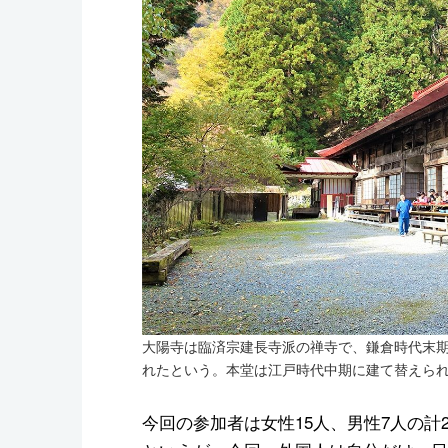
大陽寺は臨済宗建長寺派の禅寺で、鎌倉時代末期
れたという。本堂は江戸時代中期に建て替えら
今回の参加者は女性15人、男性7人の計