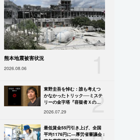
1
熊本地震被害状況
2026.08.06
2
東野圭吾を悼む：誰も考えつ
かなかったトリック──ミステ
リーの金字塔『容疑者Ｘの献
身』の舞台裏
2026.07.29
最低賃金55円引き上げ、全国
平均1176円に―厚労省審議会 :