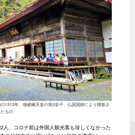
の1313年、後嵯峨天皇の第3皇子、仏国国師により開基さ
れたもの
22人。コロナ前は外国人観光客も珍しくなかった