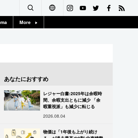
ema
More
English
Topics
简体字
Images
繁體字
People
Français
あなたにおすすめ
東京
Español
レジャー白書:2025年は余暇時
お知らせ
間、余暇支出ともに減少 「余
العربية
暇重視派」も減少に転じる
2026.08.04
Русский
物価は「1年後も上がり続け