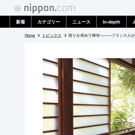
新着
カテゴリー
ニュース
In-depth
J
政治・外交
トップ
Home
トピックス
悟りを求めて禅寺へ――フランス人が
経済・ビジネス
アーカイブ
国際
社会
文化
科学・技術
暮らし