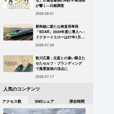
る」が過去最高の9割:中東情勢
が響く―日銀調査
2026.08.01
新幹線に新たな検査用車両
「SOAR」2029年度に導入へ :
ドクターイエローは27年1月に
引退
2026.07.29
歌川広重 : 北斎との違い際立た
せたセルフ・ブランディング
で風景版画の頂点に
2026.07.17
人気のコンテンツ
アクセス数
SNSシェア
滞在時間