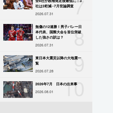
7
全8社が政権発足後最低に：3
社は2桁減─7月世論調査
2026.07.31
8
無傷の12連勝！男子バレー日
本代表、国際大会を首位突破
した強さの訳は？
2026.07.31
9
東日本大震災以降の大地震一
覧
2026.07.28
10
2026年7月 日本の出来事
2026.08.01