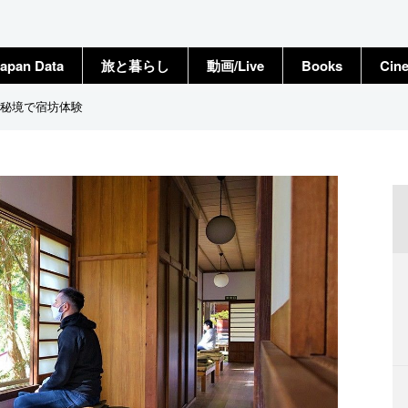
apan Data
旅と暮らし
動画/Live
Books
Cin
秘境で宿坊体験