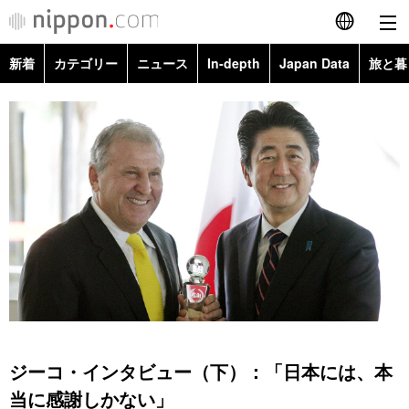
新着
カテゴリー
ニュース
In-depth
Japan Data
旅と暮
English
政治・外交
Topics
简体字
経済・ビジネス
Images
繁體字
カテゴリー
国際・海外
People
Français
政治・外交
ニュース
社会
東京
Español
経済・ビジネス
トップ
In-depth
文化
お知らせ
العربية
国際
アーカイブ
Japan Data
科学・技術
Русский
ジーコ・インタビュー（下）：「日本には、本
社会
旅と暮らし
暮らし
当に感謝しかない」