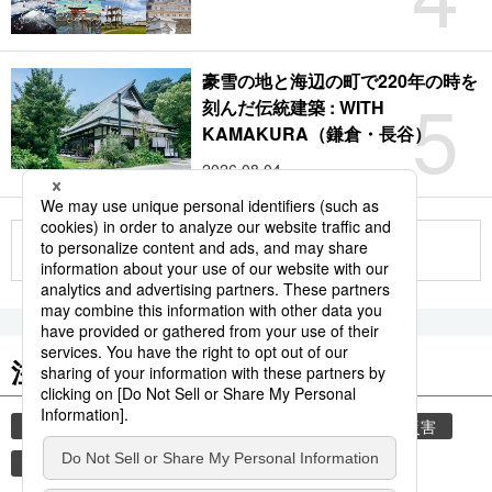
豪雪の地と海辺の町で220年の時を
5
刻んだ伝統建築 : WITH
KAMAKURA（鎌倉・長谷）
2026.08.04
もっと見る
注目のキーワード
共同通信ニュース
気象・災害
気象庁
災害
地震
津波
熊本
熊本地震
観光