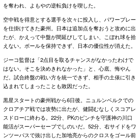
を奪われ、よもやの逆転負けを喫した。
空中戦を得意とする選手を次々に投入し、パワープレー
を仕掛けてきた豪州。日本は追加点を奪おうと攻めに出
たが、かえって中盤が間延びしてしまい、こぼれ球を拾
えない。ボールを保持できず、日本の優位性が消えた。
ジーコ監督は「2点目を取るチャンスがなかったわけで
はない。そこを決めきれなかった」と、心底、悔やん
だ。試合終盤の戦い方を統一できず、相手の土俵に引き
込まれてしまったことも敗因だった。
黒星スタートの豪州戦から6日後。ニュルンベルクでの
クロアチア戦では攻勢に出たが、健闘むなしくスコアレ
スドローに終わる。22分、PKのピンチを守護神の川口
能活がスーパーセーブでしのいだ。52分、右サイドをワ
ンツーパスで抜け出した加地亮からのクロスをゴール前