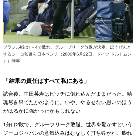
ブラジル戦は1－4で敗れ、グループリーグ敗退が決定。ぼうぜんと
するジーコ監督ら日本ベンチ（2006年6月22日、ドイツ ドルトムン
ト）時事
「結果の責任はすべて私にある」
試合後、中田英寿はピッチに倒れ込んだままだった。精
魂尽き果てたかのように。いや、やるせない思いのほう
がはるかに強かったかもしれない。
1分け2敗で、グループリーグ敗退。世界を驚かすという
ジーコジャパンの意気込みはむなしく打ち砕かれ、膨れ