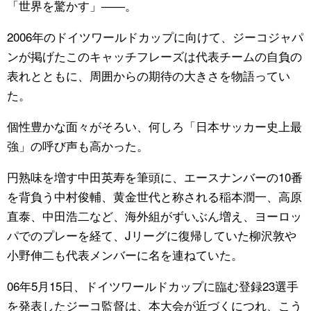
「世界を驚かす」――。
2006年のドイツワールドカップに向けて、ジーコジャパ
ンが掲げたこのキャッチフレーズは代表チームの自負の
表れとともに、周囲からの期待の大きさを物語ってい
た。
個性豊かな面々がそろい、何しろ「日本サッカー史上最
強」の呼び声も高かった。
円熟味を増す中田英寿を筆頭に、エースナンバーの10番
を背負う中村俊輔、黄金世代と称される稲本潤一、高原
直泰、中田浩二など、海外組がずいぶん増え、ヨーロッ
パでのプレーを経て、Jリーグに復帰していた柳沢敦や
小野伸二も代表メンバーに名を連ねていた。
06年5月15日、ドイツワールドカップに臨む登録23選手
を発表したジーコ監督は、本大会が近づくにつれ、こう