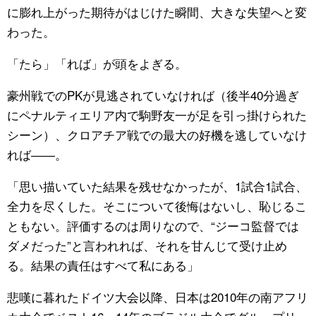
に膨れ上がった期待がはじけた瞬間、大きな失望へと変
わった。
「たら」「れば」が頭をよぎる。
豪州戦でのPKが見逃されていなければ（後半40分過ぎ
にペナルティエリア内で駒野友一が足を引っ掛けられた
シーン）、クロアチア戦での最大の好機を逃していなけ
れば――。
「思い描いていた結果を残せなかったが、1試合1試合、
全力を尽くした。そこについて後悔はないし、恥じるこ
ともない。評価するのは周りなので、“ジーコ監督では
ダメだった”と言われれば、それを甘んじて受け止め
る。結果の責任はすべて私にある」
悲嘆に暮れたドイツ大会以降、日本は2010年の南アフリ