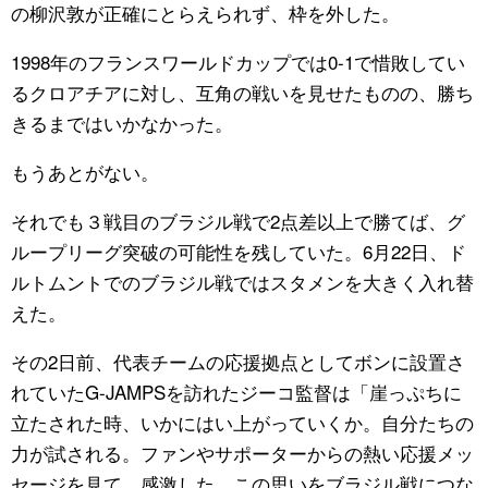
の柳沢敦が正確にとらえられず、枠を外した。
1998年のフランスワールドカップでは0-1で惜敗してい
るクロアチアに対し、互角の戦いを見せたものの、勝ち
きるまではいかなかった。
もうあとがない。
それでも３戦目のブラジル戦で2点差以上で勝てば、グ
ループリーグ突破の可能性を残していた。6月22日、ド
ルトムントでのブラジル戦ではスタメンを大きく入れ替
えた。
その2日前、代表チームの応援拠点としてボンに設置さ
れていたG-JAMPSを訪れたジーコ監督は「崖っぷちに
立たされた時、いかにはい上がっていくか。自分たちの
力が試される。ファンやサポーターからの熱い応援メッ
セージを見て、感激した。この思いをブラジル戦につな