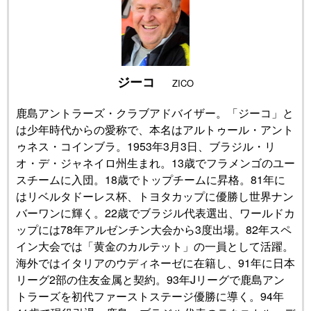
公式SNS
ジーコ
ZICO
鹿島アントラーズ・クラブアドバイザー。「ジーコ」と
は少年時代からの愛称で、本名はアルトゥール・アント
ゥネス・コインブラ。1953年3月3日、ブラジル・リ
オ・デ・ジャネイロ州生まれ。13歳でフラメンゴのユー
スチームに入団。18歳でトップチームに昇格。81年に
はリベルタドーレス杯、トヨタカップに優勝し世界ナン
バーワンに輝く。22歳でブラジル代表選出、ワールドカ
ップには78年アルゼンチン大会から3度出場。82年スペ
イン大会では「黄金のカルテット」の一員として活躍。
海外ではイタリアのウディネーゼに在籍し、91年に日本
リーグ2部の住友金属と契約。93年Jリーグで鹿島アン
トラーズを初代ファーストステージ優勝に導く。94年