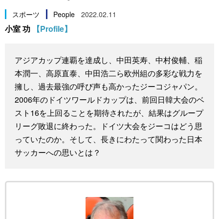
スポーツ・東京2020
文化
動画/Live
スポーツ
People
2022.02.11
小室 功
【Profile】
科学・技術
Books
アジアカップ連覇を達成し、中田英寿、中村俊輔、稲
暮らし
Cinema
本潤一、高原直泰、中田浩二ら欧州組の多彩な戦力を
擁し、過去最強の呼び声も高かったジーコジャパン。
スポーツ・東京2020
Topics
2006年のドイツワールドカップは、前回日韓大会のベ
スト16を上回ることを期待されたが、結果はグループ
Images
リーグ敗退に終わった。ドイツ大会をジーコはどう思
っていたのか。そして、長きにわたって関わった日本
サッカーへの思いとは？
People
東京
お知らせ