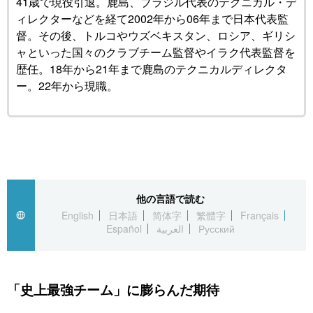
41歳で現役引退。鹿島、ブラジル代表のテクニカル・デ
ィレクターなどを経て2002年から06年まで日本代表監
督。その後、トルコやウズベキスタン、ロシア、ギリシ
ャといった国々のクラブチーム監督やイラク代表監督を
歴任。18年から21年まで鹿島のテクニカルディレクタ
ー。22年から現職。
他の言語で読む
English
日本語
简体字
繁體字
Français
Español
العربية
Русский
「史上最強チーム」に膨らんだ期待