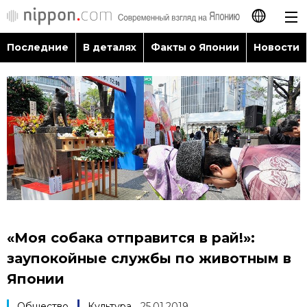
Последние
В деталях
Факты о Японии
Новости
日本語
English
简体字
Последние
繁體字
В деталях
Français
Факты о Японии
Español
«Моя собака отправится в рай!»:
Новости
заупокойные службы по животным в
العربية
Японии
Путеводитель по Японии
Общество
Культура
25.01.2019