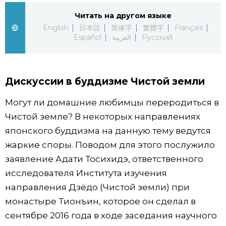
Читать на другом языке
Жизнь
English
日本語
简体字
繁體字
Français
Español
العربية
Русский
Технологии
Токио
Дискуссии в буддизме Чистой земли
Могут ли домашние любимцы переродиться в
От редакции
Чистой земле? В некоторых направлениях
японского буддизма на данную тему ведутся
жаркие споры. Поводом для этого послужило
заявление Адати Тосихидэ, ответственного
исследователя Института изучения
направления Дзёдо (Чистой земли) при
монастыре Тионъин, которое он сделал в
сентябре 2016 года в ходе заседания научного