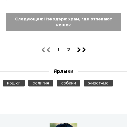
Следующая: Нэкодэра: храм, где отпевают
кошек
1
2
Ярлыки
кошки
религия
собаки
животные