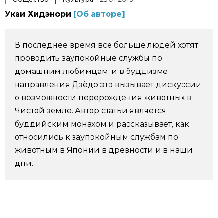
Укаи Хидэнори
[Об авторе]
Фото/Видео
Разделы
В последнее время всё больше людей хотят
проводить заупокойные службы по
Люди
Популярные статьи
домашним любимцам, и в буддизме
направления Дзёдо это вызывает дискуссии
Блог
Японский язык
о возможности перерождения животных в
official SNS
Чистой земле. Автор статьи является
буддийским монахом и рассказывает, как
Политика
Японский калейдоскоп
относились к заупокойным службам по
животным в Японии в древности и в наши
Экономика
Семья
дни.
Общество
Еда и напитки
Культура