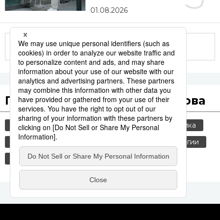
01.08.2026
Другие статьи по теме
Популярные поисковые слова
общество
jiji press
культура
политика
россия
шпионаж
история
технологии
синкансэн
экономика