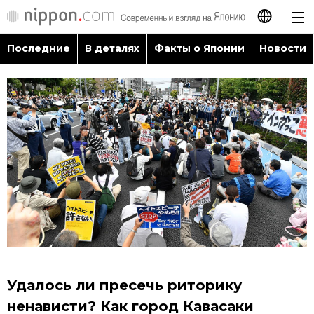
Последние
В деталях
Факты о Японии
Новости
日本語
English
简体字
Последние
繁體字
В деталях
Français
Факты о Японии
Español
Новости
العربية
Удалось ли пресечь риторику
Путеводитель по Японии
ненависти? Как город Кавасаки