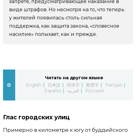
запрете, предусматривающее наказание в
виде штрафов. Но несмотря на то, что теперь
Жизнь
у жителей появилась столь сильная
поддержка, как защита закона, «словесное
Технологии
насилие» полыхает, как и прежде.
Токио
От редакции
Читать на другом языке
English
日本語
简体字
繁體字
Français
Español
العربية
Русский
Глас городских улиц
Примерно в километре к югу от буддийского