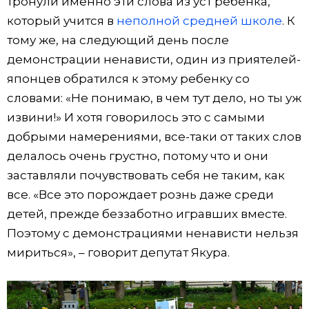
тронули именно эти слова из уст ребенка,
который учится в
неполной средней школе
. К
тому же, на следующий день после
демонстрации ненависти, один из приятелей-
японцев обратился к этому ребенку со
словами: «Не понимаю, в чем тут дело, но ты уж
извини!» И хотя говорилось это с самыми
добрыми намерениями, все-таки от таких слов
делалось очень грустно, потому что и они
заставляли почувствовать себя не таким, как
все. «Все это порождает рознь даже среди
детей, прежде беззаботно игравших вместе.
Поэтому с демонстрациями ненависти нельзя
мириться», – говорит депутат Якура.