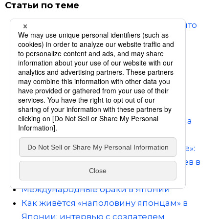
Статьи по теме
Упадок «демонстраций ненависти»: что
ожидает ксенофобское «молчаливое
большинство»?
Убийство подростка из Кавасаки как
свидетельство провала социальной
политики и политики интеграции
иммигрантов в Японии
Два десятилетия корейского квартала
Оокубо
90 тысяч поверивших в «рай на земле»:
60 лет с начала отъезда возвращенцев в
Северную Корею
Международные браки в Японии
Как живётся «наполовину японцам» в
Японии: интервью с создателем