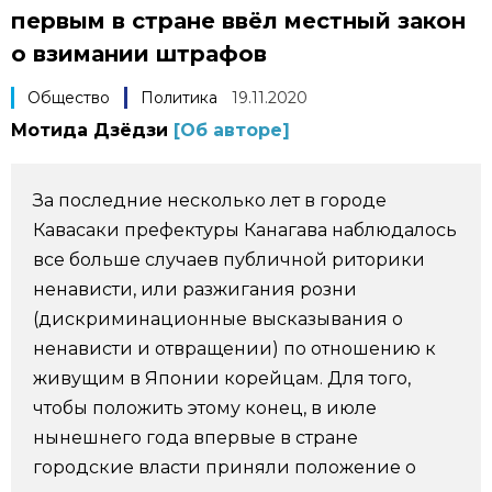
первым в стране ввёл местный закон
Фото/Видео
о взимании штрафов
Разделы
Общество
Политика
19.11.2020
Мотида Дзёдзи
[Об авторе]
Люди
Популярные статьи
За последние несколько лет в городе
Блог
Японский язык
official SNS
Кавасаки префектуры Канагава наблюдалось
все больше случаев публичной риторики
Политика
Японский калейдоскоп
ненависти, или разжигания розни
(дискриминационные высказывания о
Экономика
Семья
ненависти и отвращении) по отношению к
живущим в Японии корейцам. Для того,
Общество
Еда и напитки
чтобы положить этому конец, в июле
нынешнего года впервые в стране
городские власти приняли положение о
Культура