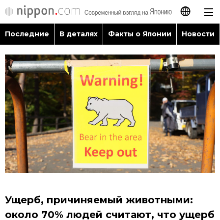
Последние
В деталях
Факты о Японии
Новости
日本語
English
简体字
Последние
繁體字
В деталях
Français
Факты о Японии
Español
Новости
العربية
Ущерб, причиняемый животными:
Путеводитель по Японии
около 70% людей считают, что ущерб