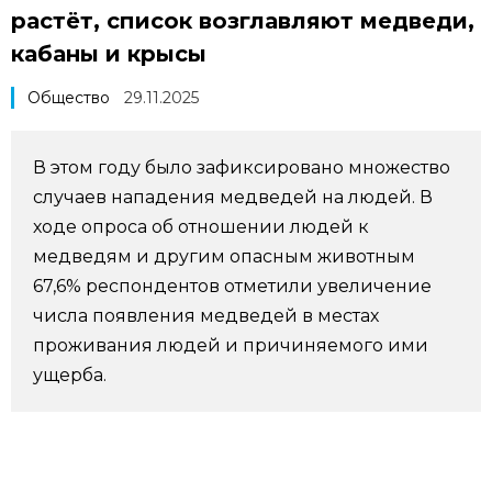
растёт, список возглавляют медведи,
Фото/Видео
кабаны и крысы
Разделы
Общество
29.11.2025
Люди
Популярные статьи
В этом году было зафиксировано множество
случаев нападения медведей на людей. В
Блог
Японский язык
official SNS
ходе опроса об отношении людей к
медведям и другим опасным животным
Политика
Японский калейдоскоп
67,6% респондентов отметили увеличение
числа появления медведей в местах
Экономика
Семья
проживания людей и причиняемого ими
ущерба.
Общество
Еда и напитки
Культура