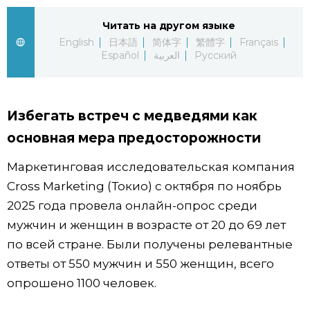
Жизнь
Читать на другом языке
English
日本語
简体字
繁體字
Français
Español
العربية
Русский
Технологии
Токио
Избегать встреч с медведями как
основная мера предосторожности
От редакции
Маркетинговая исследовательская компания
Cross Marketing (Токио) с октября по ноябрь
2025 года провела онлайн-опрос среди
мужчин и женщин в возрасте от 20 до 69 лет
по всей стране. Были получены релевантные
ответы от 550 мужчин и 550 женщин, всего
опрошено 1100 человек.