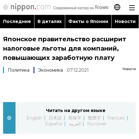
Последние
В деталях
Факты о Японии
Новости
日本語
Японское правительство расширит
English
налоговые льготы для компаний,
简体字
повышающих заработную плату
Последние
Новости
Политика
Экономика
07.12.2021
繁體字
В деталях
Français
Факты о Японии
Español
Читать на другом языке
Новости
العربية
English
日本語
简体字
繁體字
Français
Español
العربية
Русский
Путеводитель по Японии