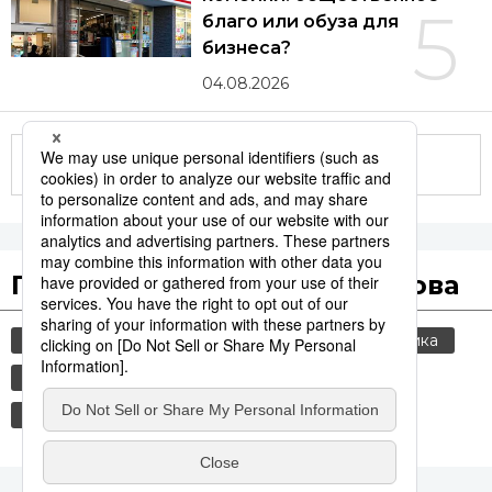
5
благо или обуза для
бизнеса?
04.08.2026
Другие статьи по теме
Популярные поисковые слова
общество
культура
jiji press
политика
история
технологии
еда и напитки
россия
синкансэн
транспорт