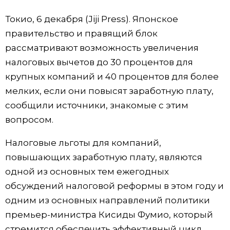
Фото/Видео
Токио, 6 декабря (Jiji Press). Японское
правительство и правящий блок
Разделы
рассматривают возможность увеличения
налоговых вычетов до 30 процентов для
Люди
Популярные статьи
крупных компаний и 40 процентов для более
мелких, если они повысят заработную плату,
Блог
Японский язык
official SNS
сообщили источники, знакомые с этим
вопросом.
Политика
Японский калейдоскоп
Налоговые льготы для компаний,
повышающих заработную плату, являются
Экономика
Семья
одной из основных тем ежегодных
обсуждений налоговой реформы в этом году и
Общество
Еда и напитки
одним из основных направлений политики
премьер-министра Кисиды Фумио, который
Культура
стремится обеспечить эффективный цикл