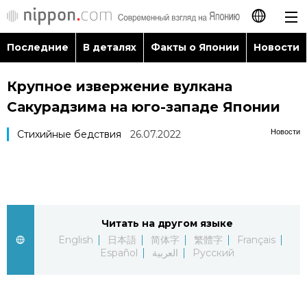
Последние
В деталях
Факты о Японии
Новости
日本語
Крупное извержение вулкана
English
Сакурадзима на юго-западе Японии
简体字
Последние
Новости
Стихийные бедствия
26.07.2022
繁體字
В деталях
Français
Факты о Японии
Читать на другом языке
Español
English
日本語
简体字
繁體字
Français
Новости
Español
العربية
Русский
العربية
Путеводитель по Японии