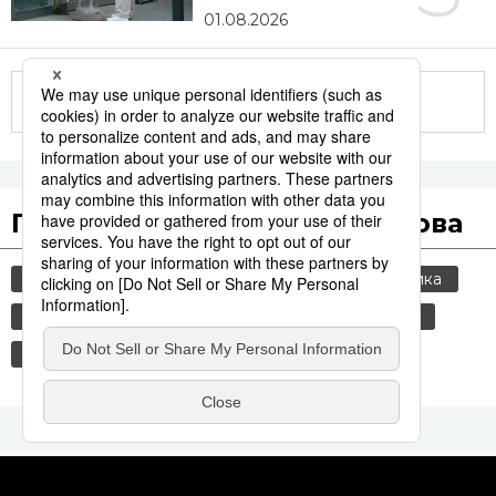
01.08.2026
Другие статьи по теме
Популярные поисковые слова
общество
культура
jiji press
политика
еда и напитки
история
японская кухня
туризм
россия
технологии