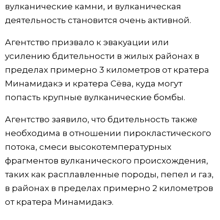
вулканические камни, и вулканическая
Жизнь
деятельность становится очень активной.
Агентство призвало к эвакуации или
Технологии
усилению бдительности в жилых районах в
пределах примерно 3 километров от кратера
Токио
Минамидакэ и кратера Сёва, куда могут
попасть крупные вулканические бомбы.
От редакции
Агентство заявило, что бдительность также
необходима в отношении пирокластического
потока, смеси высокотемпературных
фрагментов вулканического происхождения,
таких как расплавленные породы, пепел и газ,
в районах в пределах примерно 2 километров
от кратера Минамидакэ.