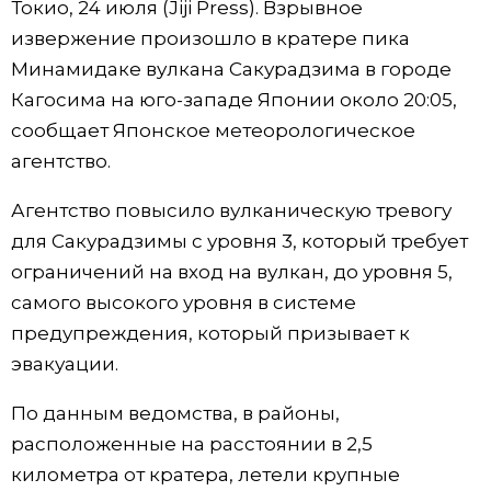
Токио, 24 июля (Jiji Press). Взрывное
Фото/Видео
извержение произошло в кратере пика
Минамидаке вулкана Сакурадзима в городе
Разделы
Кагосима на юго-западе Японии около 20:05,
сообщает Японское метеорологическое
Люди
Популярные статьи
агентство.
Агентство повысило вулканическую тревогу
Блог
Японский язык
official SNS
для Сакурадзимы с уровня 3, который требует
ограничений на вход на вулкан, до уровня 5,
Политика
Японский калейдоскоп
самого высокого уровня в системе
предупреждения, который призывает к
Экономика
Семья
эвакуации.
Общество
Еда и напитки
По данным ведомства, в районы,
расположенные на расстоянии в 2,5
Культура
километра от кратера, летели крупные