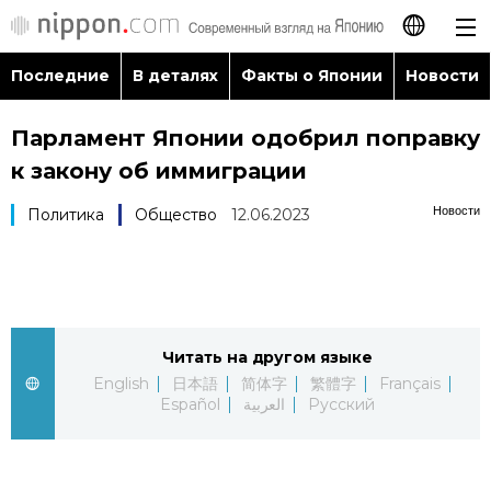
Последние
В деталях
Факты о Японии
Новости
日本語
Парламент Японии одобрил поправку
English
к закону об иммиграции
简体字
Последние
Новости
Политика
Общество
12.06.2023
繁體字
В деталях
Français
Факты о Японии
Читать на другом языке
Español
English
日本語
简体字
繁體字
Français
Новости
Español
العربية
Русский
العربية
Путеводитель по Японии