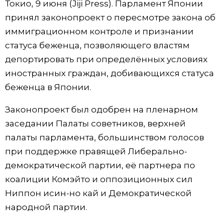
Токио, 9 июня (Jiji Press). Парламент Японии
Фото/Видео
принял законопроект о пересмотре закона об
иммиграционном контроле и признании
Разделы
статуса беженца, позволяющего властям
депортировать при определённых условиях
Люди
Популярные статьи
иностранных граждан, добивающихся статуса
беженца в Японии.
Блог
Японский язык
official SNS
Законопроект был одобрен на пленарном
заседании Палаты советников, верхней
Политика
Японский калейдоскоп
палаты парламента, большинством голосов
при поддержке правящей Либерально-
Экономика
Семья
демократической партии, её партнера по
коалиции Комэйто и оппозиционных сил
Общество
Еда и напитки
Ниппон исин-но кай и Демократической
народной партии.
Культура