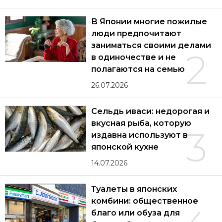
В Японии многие пожилые
люди предпочитают
заниматься своими делами
2
в одиночестве и не
полагаются на семью
26.07.2026
Сельдь иваси: недорогая и
вкусная рыба, которую
3
издавна используют в
японской кухне
14.07.2026
Туалеты в японских
комбини: общественное
благо или обуза для