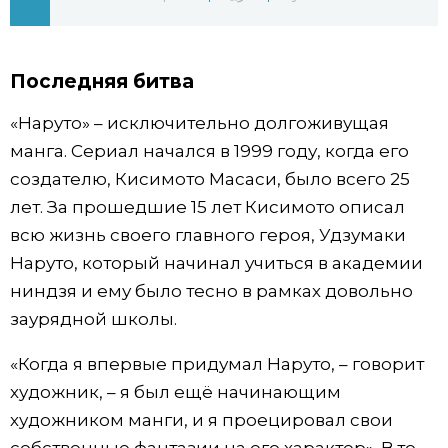
Жизнь
Последняя битва
Технологии
«Наруто» – исключительно долгоживущая
Токио
манга. Сериал начался в 1999 году, когда его
создателю, Кисимото Масаси, было всего 25
лет. За прошедшие 15 лет Кисимото описал
От редакции
всю жизнь своего главного героя, Удзумаки
Наруто, который начинал учиться в академии
ниндзя и ему было тесно в рамках довольно
заурядной школы.
«Когда я впервые придумал Наруто, – говорит
художник, – я был ещё начинающим
художником манги, и я проецировал свои