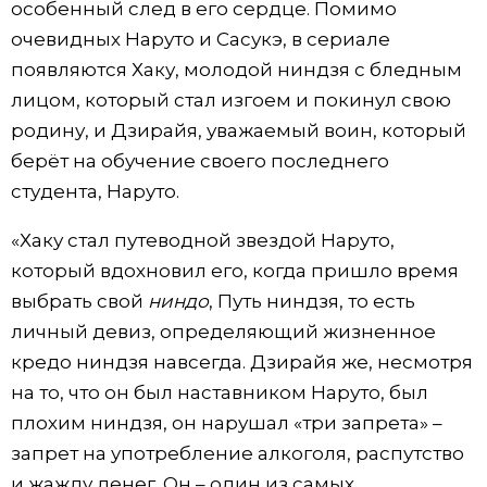
особенный след в его сердце. Помимо
очевидных Наруто и Сасукэ, в сериале
появляются Хаку, молодой ниндзя с бледным
лицом, который стал изгоем и покинул свою
родину, и Дзирайя, уважаемый воин, который
берёт на обучение своего последнего
студента, Наруто.
«Хаку стал путеводной звездой Наруто,
который вдохновил его, когда пришло время
выбрать свой
ниндо
, Путь ниндзя, то есть
личный девиз, определяющий жизненное
кредо ниндзя навсегда. Дзирайя же, несмотря
на то, что он был наставником Наруто, был
плохим ниндзя, он нарушал «три запрета» –
запрет на употребление алкоголя, распутство
и жажду денег. Он – один из самых