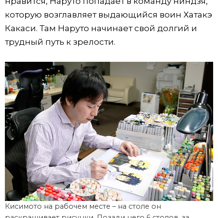
нравится, Наруто попадает в команду ниндзя,
которую возглавляет выдающийся воин Хатакэ
Какаси. Там Наруто начинает свой долгий и
трудный путь к зрелости.
Кисимото на рабочем месте – на столе он
раскрашивает рисунки. Позади него 6 столов, за