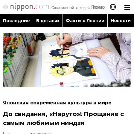
Последние
В деталях
Факты о Японии
Новости
日本語
English
简体字
Последние
繁體字
В деталях
Français
Факты о Японии
Español
Японская современная культура в мире
Новости
До свидания, «Наруто»! Прощание с
العربية
самым любимым ниндзя
Путеводитель по Японии