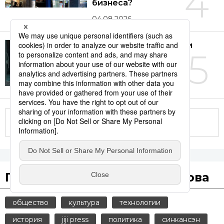
4
бизнеса?
04.08.2026
В Японии многие люди
5
старше 60 лет хотят
продолжать работать
01.08.2026
Другие статьи по теме
Популярные поисковые слова
общество
культура
технологии
история
jiji press
политика
синкансэн