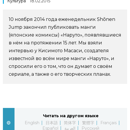
Культура
18.02.2015
Фото/Видео
10 ноября 2014 года еженедельник Shōnen
Разделы
Jump закончил публиковать манги
(японские комиксы) «Наруто», появлявшиеся
Люди
Популярные статьи
в нём на протяжении 15 лет. Мы взяли
интервью у Кисимото Масаси, создателя
Блог
Японский язык
известной во всём мире манги «Наруто», и
official SNS
спросили его о том, что он думает о своём
сериале, а также о его творческих планах.
Политика
Японский калейдоскоп
Экономика
Семья
Общество
Еда и напитки
Читать на другом языке
English
日本語
简体字
繁體字
Français
Культура
Español
العربية
Русский