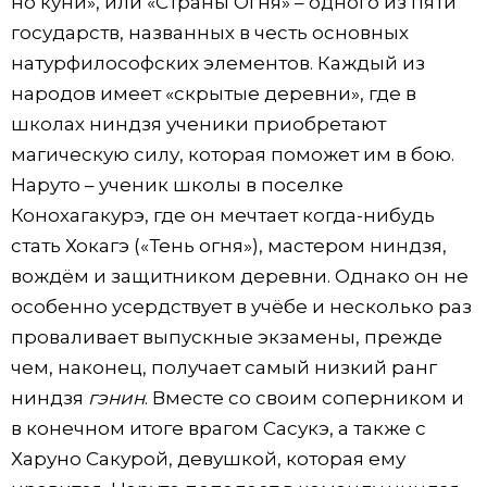
но куни», или «Страны Огня» – одного из пяти
государств, названных в честь основных
натурфилософских элементов. Каждый из
народов имеет «скрытые деревни», где в
школах ниндзя ученики приобретают
магическую силу, которая поможет им в бою.
Наруто – ученик школы в поселке
Конохагакурэ, где он мечтает когда-нибудь
стать Хокагэ («Тень огня»), мастером ниндзя,
вождём и защитником деревни. Однако он не
особенно усердствует в учёбе и несколько раз
проваливает выпускные экзамены, прежде
чем, наконец, получает самый низкий ранг
ниндзя
гэнин
. Вместе со своим соперником и
в конечном итоге врагом Сасукэ, а также с
Харуно Сакурой, девушкой, которая ему