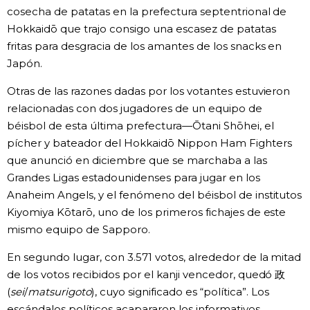
cosecha de patatas en la prefectura septentrional de
Hokkaidō que trajo consigo una escasez de patatas
fritas para desgracia de los amantes de los snacks en
Japón.
Otras de las razones dadas por los votantes estuvieron
relacionadas con dos jugadores de un equipo de
béisbol de esta última prefectura—Ōtani Shōhei, el
pícher y bateador del Hokkaidō Nippon Ham Fighters
que anunció en diciembre que se marchaba a las
Grandes Ligas estadounidenses para jugar en los
Anaheim Angels, y el fenómeno del béisbol de institutos
Kiyomiya Kōtarō, uno de los primeros fichajes de este
mismo equipo de Sapporo.
En segundo lugar, con 3.571 votos, alrededor de la mitad
de los votos recibidos por el kanji vencedor, quedó 政
(
sei
/
matsurigoto
), cuyo significado es “política”. Los
escándalos políticos acapararon los informativos