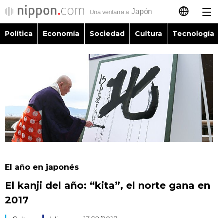
Política
Economía
Sociedad
Cultura
Tecnología
日本語
English
简体字
Política
繁體字
Economía
Français
Sociedad
العربية
El año en japonés
Cultura
El kanji del año: “kita”, el norte gana en
Русский
2017
Tecnología