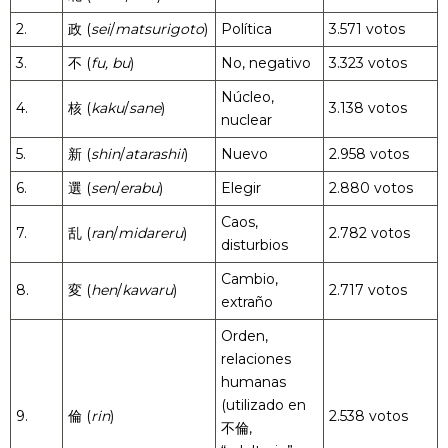
2.
政 (
sei
/
matsurigoto
)
Política
3.571 votos
3.
不 (
fu, bu
)
No, negativo
3.323 votos
Núcleo,
4.
核 (
kaku
/
sane
)
3.138 votos
nuclear
5.
新 (
shin
/
atarashii
)
Nuevo
2.958 votos
6.
選 (
sen
/
erabu
)
Elegir
2.880 votos
Caos,
7.
乱 (
ran
/
midareru
)
2.782 votos
disturbios
Cambio,
8.
変 (
hen
/
kawaru
)
2.717 votos
extraño
Orden,
relaciones
humanas
(utilizado en
9.
倫 (
rin
)
2.538 votos
不倫,