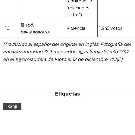
“adulterio” o
“relaciones
ilícitas”)
暴 (
bō,
10.
Violencia
1.945 votos
baku
/
abareru
)
(Traducido al español del original en inglés. Fotografía del
encabezado: Mori Seihan escribe 北, el kanji del año 2017,
en el Kiyomizudera de Kioto el 12 de diciembre. © Jiji.)
Etiquetas
kanji