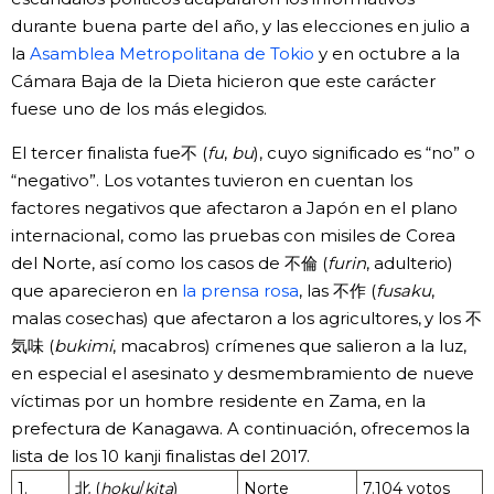
durante buena parte del año, y las elecciones en julio a
la
Asamblea Metropolitana de Tokio
y en octubre a la
Cámara Baja de la Dieta hicieron que este carácter
fuese uno de los más elegidos.
El tercer finalista fue不 (
fu
,
bu
), cuyo significado es “no” o
“negativo”. Los votantes tuvieron en cuentan los
factores negativos que afectaron a Japón en el plano
internacional, como las pruebas con misiles de Corea
del Norte, así como los casos de 不倫 (
furin
, adulterio)
que aparecieron en
la prensa rosa
, las 不作 (
fusaku
,
malas cosechas) que afectaron a los agricultores, y los 不
気味 (
bukimi
, macabros) crímenes que salieron a la luz,
en especial el asesinato y desmembramiento de nueve
víctimas por un hombre residente en Zama, en la
prefectura de Kanagawa. A continuación, ofrecemos la
lista de los 10 kanji finalistas del 2017.
1.
北 (
hoku
/
kita
)
Norte
7.104 votos