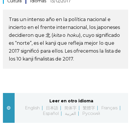
Cultura
Idiomas
13/12/2017
Vida
Tras un intenso año en la política nacional e
Guía de Japón
incierto en el frente internacional, los japoneses
decidieron que 北 (
kita
o
hoku
), cuyo significado
Vídeos e imágenes
es “norte”, es el kanji que refleja mejor lo que
2017 significó para ellos. Les ofrecemos la lista de
En profundidad
los 10 kanji finalistas de 2017.
Más
Noticias
official SNS
Leer en otro idioma
English
日本語
简体字
繁體字
Français
Datos de Japón
Español
العربية
Русский
Fragmentos de Japón