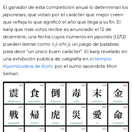
El ganador de esta competición anual lo determinan los
Gente
japoneses, que votan por el carácter que mejor creen
que refleja lo que significó el año que llega a su fin. El
Blog
kanji que más votos recibe es anunciado el 12 de
diciembre, una fecha cuyos números en japonés (12/12)
pueden leerse como
ii ji ichi ji
, un juego de palabras
Tokio
para decir “un único buen carácter”. El kanji revelado en
una exhibición pública de caligrafía en
el templo
Avisos
Kiyomizudera de Kioto
por el sumo sacerdote Mori
Seihan.