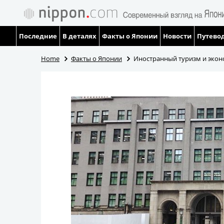
Последние
В деталях
Факты о Японии
Новости
Путевод
Home
Факты о Японии
Иностранный туризм и эко