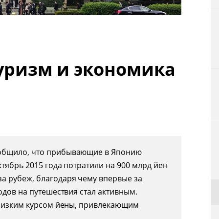
Технологии
Токио
уризм и экономика
От редакции
общило, что прибывающие в Японию
тябрь 2015 года потратили на 900 млрд йен
а рубеж, благодаря чему впервые за
одов на путешествия стал активным.
 низким курсом йены, привлекающим