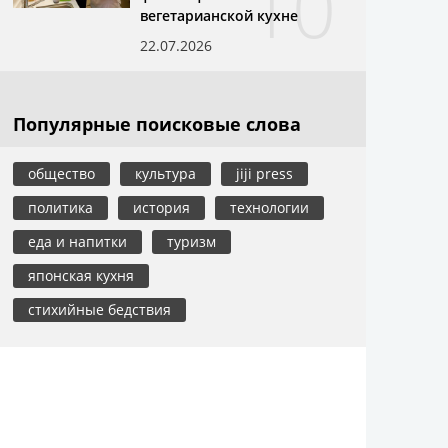
10
вегетарианской кухне
22.07.2026
Популярные поисковые слова
общество
культура
jiji press
политика
история
технологии
еда и напитки
туризм
японская кухня
стихийные бедствия