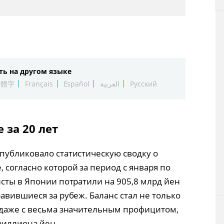
ть на другом языке
繁體字
Français
Español
العربية
Русский
 за 20 лет
публиковало статистическую сводку о
согласно которой за период с января по
исты в Японии потратили на 905,8 млрд йен
авившиеся за рубеж. Баланс стал не только
 даже с весьма значительным профицитом,
риллиона йен.