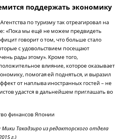
ремится поддержать экономику
Агентства по туризму так отреагировал на
е: «Пока мы ещё не можем предвидеть
официт говорит о том, что больше стало
которые с удовольствием посещают
чень рады этому». Кроме того,
 положительное влияние, которое оказывает
ономику, помогая ей подняться, и выразил
эффект от наплыва иностранных гостей – не
истов удастся в дальнейшем приглашать во
ство финансов Японии
 Мики Такадзиро из редакторского отдела
015 г.)