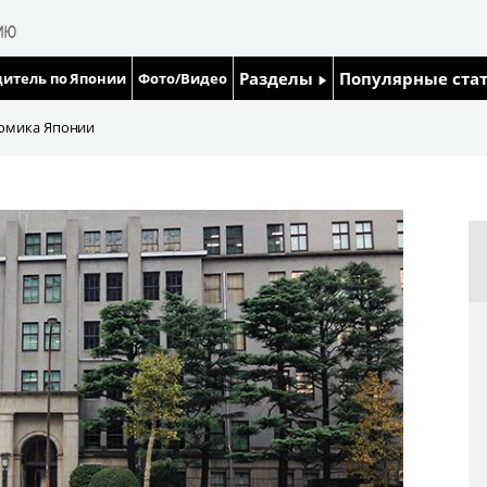
Разделы
Популярные ста
итель по Японии
Фото/Видео
Люди
Японский язык
номика Японии
Блог
Японский кале
Политика
Семья
Экономика
Еда и напитки
Общество
Культура
Жизнь