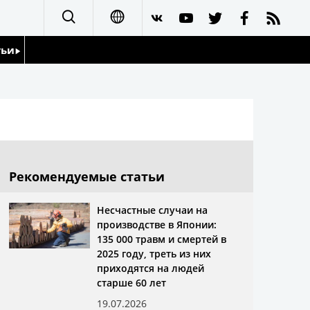
тьи
日本語
English
йдоскоп
简体字
繁體字
Рекомендуемые статьи
Français
Несчастные случаи на
производстве в Японии:
Español
135 000 травм и смертей в
2025 году, треть из них
العربية
приходятся на людей
старше 60 лет
19.07.2026