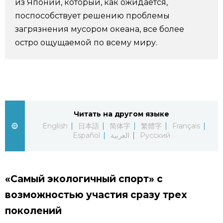
из Японии, который, как ожидается,
поспособствует решению проблемы
Жизнь
загрязнения мусором океана, все более
остро ощущаемой по всему миру.
Технологии
Токио
От редакции
Читать на другом языке
English
日本語
简体字
繁體字
Français
Español
العربية
Русский
«Самый экологичный спорт» с
возможностью участия сразу трех
поколений