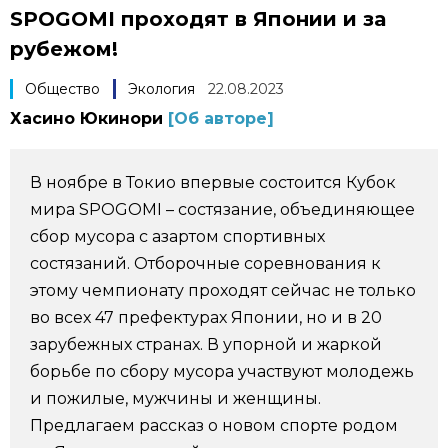
SPOGOMI проходят в Японии и за
Фото/Видео
рубежом!
Разделы
Общество
Экология
22.08.2023
Хасино Юкинори
[Об авторе]
Люди
Популярные статьи
В ноябре в Токио впервые состоится Кубок
Блог
Японский язык
official SNS
мира SPOGOMI – состязание, объединяющее
сбор мусора с азартом спортивных
Политика
Японский калейдоскоп
состязаний. Отборочные соревнования к
этому чемпионату проходят сейчас не только
Экономика
Семья
во всех 47 префектурах Японии, но и в 20
зарубежных странах. В упорной и жаркой
Общество
Еда и напитки
борьбе по сбору мусора участвуют молодежь
и пожилые, мужчины и женщины.
Предлагаем рассказ о новом спорте родом
Культура