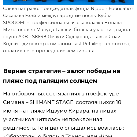
Слева направо: председатель фонда Nippon Foundation
Сасакава Ёхэй и международные послы Кубка
SPOGOMI – профессиональная скалолазка Нонака
Михо, пловец Мацуда Такэси, бывшая участница идол-
групп AKB・SKE48 Ямаути Судзуран, а также Янаи
Кодзи – директор компании Fast Retailing – спонсора,
оплатившего проведение чемпионата
Верная стратегия – залог победы на
пляже под палящим солнцем
На отборочных состязаниях в префектуре
Симанэ – SHIMANE STAGE, состоявшихся 18
июня на пляже Идзумо Кирара, на лицах
участников читалась непреклонная
решимость. То и дело слышались возгласы:
«Обязательно будем в Токио», или «Чем