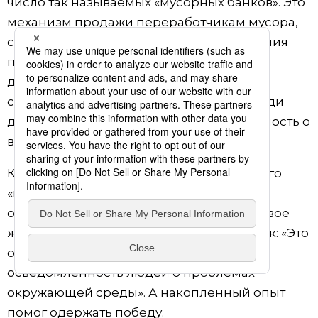
число так называемых «мусорных банков». Это
механизм продажи переработчикам мусора,
собранного горожанами, и распределения
полученных средств. Стимулом служат
дивиденды, которые зачисляются на
специальные сберкнижки, а в итоге среди
домохозяйств повышается осведомленность о
важности раздельного сбора мусора.
Команда из трех женщин-работниц такого
«мусорного банка» одержала победу на
отборочных состязаниях в Индонезии. Свое
желание поучаствовать они пояснили так: «Это
отличная возможность повысить
осведомленность людей о проблемах
окружающей среды». А накопленный опыт
помог одержать победу.