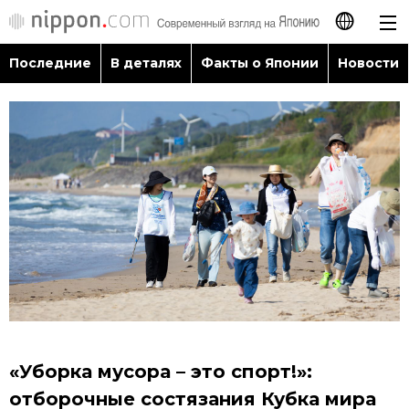
Последние
В деталях
Факты о Японии
Новости
日本語
English
简体字
Последние
繁體字
В деталях
Français
Факты о Японии
Español
Новости
العربية
«Уборка мусора – это спорт!»:
Путеводитель по Японии
отборочные состязания Кубка мира