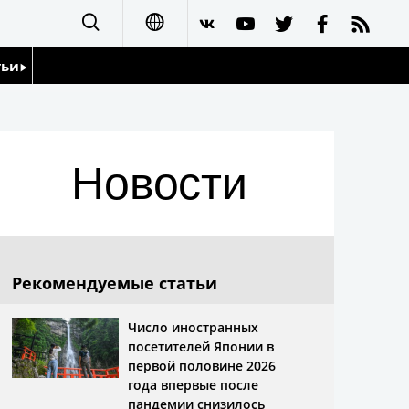
тьи
日本語
English
йдоскоп
Новости
简体字
繁體字
Français
Рекомендуемые статьи
Español
Число иностранных
посетителей Японии в
العربية
первой половине 2026
года впервые после
пандемии снизилось