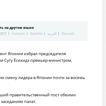
Технологии
Токио
ть на другом языке
От редакции
繁體字
Français
Español
العربية
Русский
ламент Японии избрал председателя
и Сугу Ёсихидэ премьер-министром,
ую смену лидера в Японии почти за восемь
ысший правительственный пост обеими
заседаниях палат.