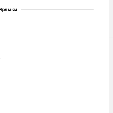
Ярлыки
е