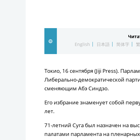
Чита
English
日本語
简体字
Токио, 16 сентября (Jiji Press). Пар
Либерально-демократической парти
сменяющим Абэ Синдзо.
Его избрание знаменует собой перв
лет.
71-летний Суга был назначен на в
палатами парламента на пленарных 