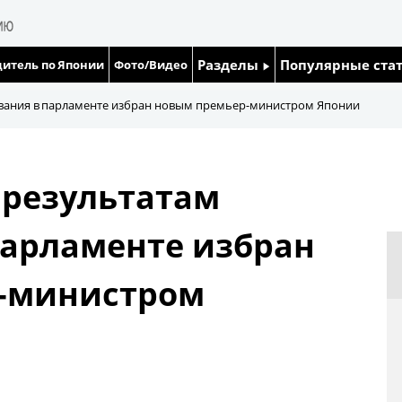
Разделы
Популярные ста
итель по Японии
Фото/Видео
Люди
Японский язык
сования в парламенте избран новым премьер-министром Японии
Блог
Японский кале
 результатам
Политика
Семья
парламенте избран
Экономика
Еда и напитки
-министром
Общество
Культура
Жизнь