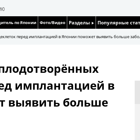
Разделы
Популярные ста
итель по Японии
Фото/Видео
Люди
Японский язык
еклеток перед имплантацией в Японии поможет выявить больше забо
Блог
Японский кале
оплодотворённых
Политика
Семья
ед имплантацией в
Экономика
Еда и напитки
т выявить больше
Общество
Культура
Жизнь