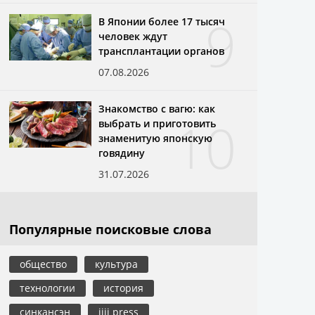
9
В Японии более 17 тысяч
человек ждут
трансплантации органов
07.08.2026
Знакомство с вагю: как
10
выбрать и приготовить
знаменитую японскую
говядину
31.07.2026
Популярные поисковые слова
общество
культура
технологии
история
синкансэн
jiji press