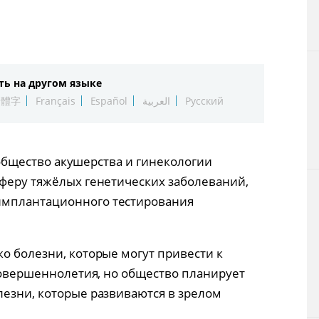
Технологии
Токио
ть на другом языке
От редакции
繁體字
Français
Español
العربية
Русский
ое общество акушерства и гинекологии
сферу тяжёлых генетических заболеваний,
имплантационного тестирования
о болезни, которые могут привести к
 совершеннолетия, но общество планирует
лезни, которые развиваются в зрелом