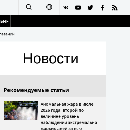
тьи
日本語
леваний
English
йдоскоп
Новости
简体字
繁體字
Français
Рекомендуемые статьи
Español
Аномальная жара в июле
2026 года: второй по
العربية
величине уровень
наблюдений экстремально
жарких дней за всю