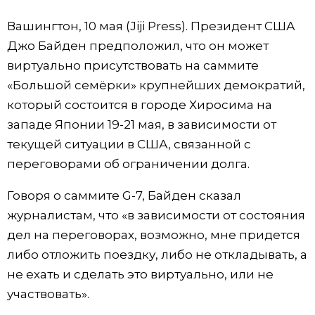
Фото/Видео
Вашингтон, 10 мая (Jiji Press). Президент США
Джо Байден предположил, что он может
Разделы
виртуально присутствовать на саммите
«Большой семёрки» крупнейших демократий,
Люди
Популярные статьи
который состоится в городе Хиросима на
западе Японии 19-21 мая, в зависимости от
Блог
Японский язык
official SNS
текущей ситуации в США, связанной с
переговорами об ограничении долга.
Политика
Японский калейдоскоп
Говоря о саммите G-7, Байден сказал
журналистам, что «в зависимости от состояния
Экономика
Семья
дел на переговорах, возможно, мне придется
либо отложить поездку, либо не откладывать, а
Общество
Еда и напитки
не ехать и сделать это виртуально, или не
участвовать».
Культура