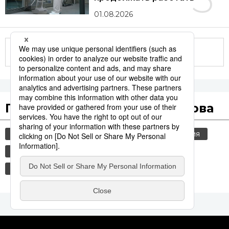
01.08.2026
Другие статьи по теме
Популярные поисковые слова
общество
культура
jiji press
история
политика
технологии
синкансэн
транспорт
туалеты
еда и напитки