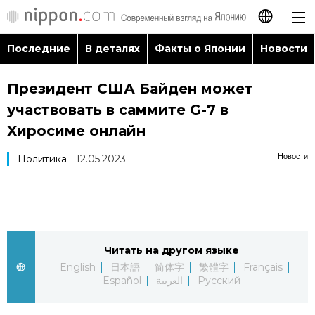
Последние
В деталях
Факты о Японии
Новости
日本語
Президент США Байден может
English
участвовать в саммите G-7 в
简体字
Хиросиме онлайн
Последние
Новости
Политика
12.05.2023
繁體字
В деталях
Français
Факты о Японии
Español
Читать на другом языке
Новости
العربية
English
日本語
简体字
繁體字
Français
Español
العربية
Русский
Путеводитель по Японии