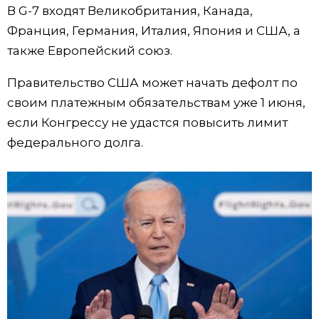
В G-7 входят Великобритания, Канада,
Жизнь
Франция, Германия, Италия, Япония и США, а
также Европейский союз.
Технологии
Правительство США может начать дефолт по
своим платежным обязательствам уже 1 июня,
Токио
если Конгрессу не удастся повысить лимит
федерального долга.
От редакции