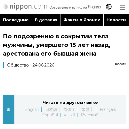
Последние
В деталях
Факты о Японии
Новости
日本語
По подозрению в сокрытии тела
English
мужчины, умершего 15 лет назад,
简体字
арестована его бывшая жена
Последние
Новости
Общество
24.06.2026
繁體字
В деталях
Français
Факты о Японии
Español
Читать на другом языке
Новости
العربية
English
日本語
简体字
繁體字
Français
Español
العربية
Русский
Путеводитель по Японии