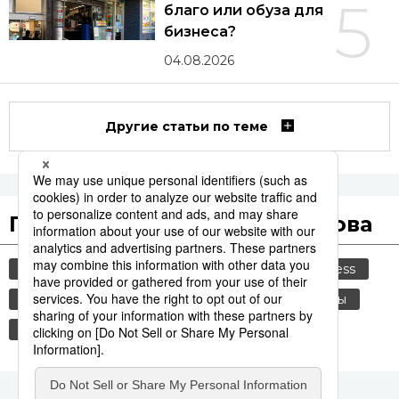
5
благо или обуза для
бизнеса?
04.08.2026
Другие статьи по теме
Популярные поисковые слова
общество
культура
политика
jiji press
история
туризм
экономика
туалеты
технологии
комбини