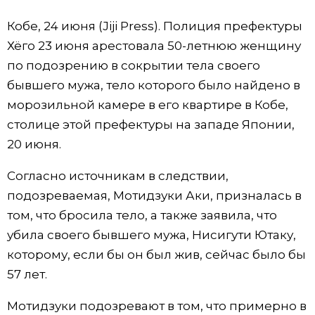
Фото/Видео
Кобе, 24 июня (Jiji Press). Полиция префектуры
Хёго 23 июня арестовала 50-летнюю женщину
Разделы
по подозрению в сокрытии тела своего
бывшего мужа, тело которого было найдено в
Люди
Популярные статьи
морозильной камере в его квартире в Кобе,
столице этой префектуры на западе Японии,
Блог
Японский язык
official SNS
20 июня.
Согласно источникам в следствии,
Политика
Японский калейдоскоп
подозреваемая, Мотидзуки Аки, призналась в
том, что бросила тело, а также заявила, что
Экономика
Семья
убила своего бывшего мужа, Нисигути Ютаку,
которому, если бы он был жив, сейчас было бы
Общество
Еда и напитки
57 лет.
Культура
Мотидзуки подозревают в том, что примерно в