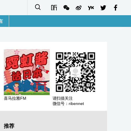
言
語
sh
字
ais
ñol
喜马拉雅FM
请扫描关注
微信号：ribennet
ا
кий
推荐