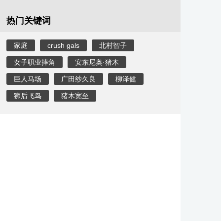
热门关键词
家庭
crush gals
北村智子
女子职业摔角
安东尼奥·猪木
巨人马场
广田纱久良
柳泽健
狮后飞鸟
猪木宽至