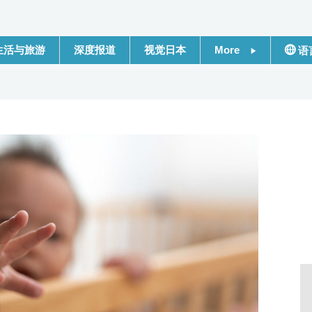
生活与旅游
深度报道
视觉日本
More
语
新闻
日本
话题
Engli
日本信息库
繁體
日本一瞥
Franç
人物访谈
Espa
东京
لعربية
编辑部通知
Русс