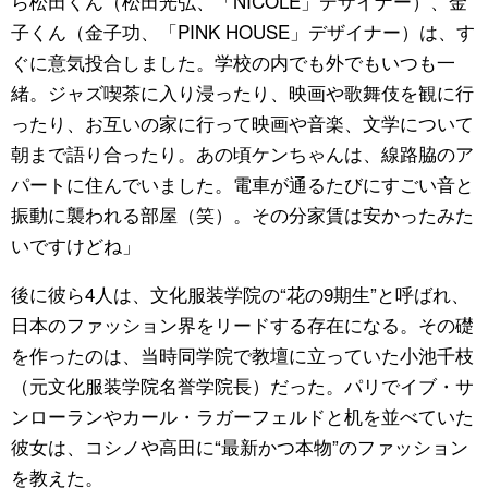
ら松田くん（松田光弘、「NICOLE」デザイナー）、金
子くん（金子功、「PINK HOUSE」デザイナー）は、す
ぐに意気投合しました。学校の内でも外でもいつも一
緒。ジャズ喫茶に入り浸ったり、映画や歌舞伎を観に行
ったり、お互いの家に行って映画や音楽、文学について
朝まで語り合ったり。あの頃ケンちゃんは、線路脇のア
パートに住んでいました。電車が通るたびにすごい音と
振動に襲われる部屋（笑）。その分家賃は安かったみた
いですけどね」
後に彼ら4人は、文化服装学院の“花の9期生”と呼ばれ、
日本のファッション界をリードする存在になる。その礎
を作ったのは、当時同学院で教壇に立っていた小池千枝
（元文化服装学院名誉学院長）だった。パリでイブ・サ
ンローランやカール・ラガーフェルドと机を並べていた
彼女は、コシノや高田に“最新かつ本物”のファッション
を教えた。