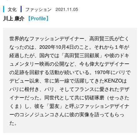
スポーツ・東京2020
文化
動画/Live
文化
ファッション
2021.11.05
川上 康介
【Profile】
科学・技術
Books
世界的なファッションデザイナー、高田賢三氏が亡く
暮らし
Cinema
なったのは、2020年10月4日のこと。それから１年が
経過したが、国内では「高田賢三回顧展」や彼のドキ
スポーツ・東京2020
Topics
ュメンタリー映画の公開など、今も偉大なデザイナー
の足跡を回顧する活動が続いている。1970年にパリで
Images
デビュー以来、常に第一線で活躍してきたKENZOは
パリに根付き、パリ、そしてフランスに愛されたデザ
イナーだった。同世代として共に切磋琢磨（せっさた
People
くま）し、彼を「盟友」と呼ぶファッションデザイナ
ーのコシノジュンコさんに彼の実像を語ってもらっ
東京
た。
お知らせ