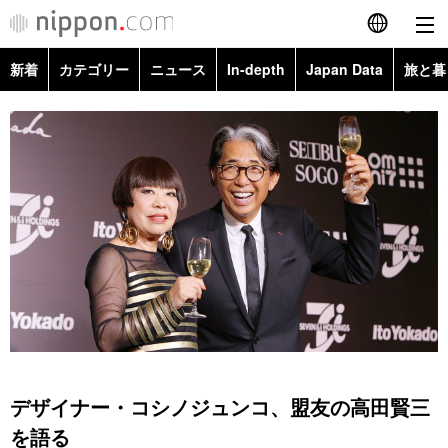
新着
カテゴリー
ニュース
In-depth
Japan Data
旅と暮
English
政治・外交
Topics
简体字
経済・ビジネス
Images
繁體字
カテゴリー
国際・海外
People
Français
政治・外交
ニュース
社会
東京
Español
経済・ビジネス
トップ
In-depth
文化
お知らせ
العربية
国際
アーカイブ
Japan Data
科学・技術
Русский
デザイナー・コシノジュンコ、盟友の高田賢三
社会
旅と暮らし
暮らし
を語る