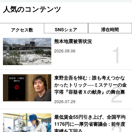
人気のコンテンツ
SNSシェア
滞在時間
アクセス数
1
熊本地震被害状況
2026.08.06
東野圭吾を悼む：誰も考えつかな
2
かったトリック──ミステリーの金
字塔『容疑者Ｘの献身』の舞台裏
2026.07.29
最低賃金55円引き上げ、全国平均
3
1176円に―厚労省審議会 : 前年度
実績を下回る