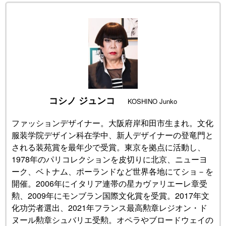
公式SNS
コシノ ジュンコ
KOSHINO Junko
ファッションデザイナー。大阪府岸和田市生まれ。文化
服装学院デザイン科在学中、新人デザイナーの登竜門と
される装苑賞を最年少で受賞。東京を拠点に活動し、
1978年のパリコレクションを皮切りに北京、ニューヨ
ーク、ベトナム、ポーランドなど世界各地にてショ－を
開催。2006年にイタリア連帯の星カヴァリエーレ章受
勲、2009年にモンブラン国際文化賞を受賞。2017年文
化功労者選出、2021年フランス最高勲章レジオン・ド
ヌール勲章シュバリエ受勲。オペラやブロードウェイの