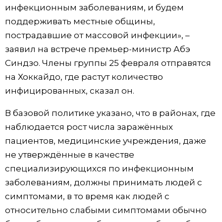
инфекционным заболеваниям, и будем
Жизнь
поддерживать местные общины,
пострадавшие от массовой инфекции», –
Технологии
заявил на встрече премьер-министр Абэ
Синдзо. Члены группы 25 февраля отправятся
Токио
на Хоккайдо, где растут количество
инфицированных, сказал он.
От редакции
В базовой политике указано, что в районах, где
наблюдается рост числа заражённых
пациентов, медицинские учреждения, даже
не утверждённые в качестве
специализирующихся по инфекционным
заболеваниям, должны принимать людей с
симптомами, в то время как людей с
относительно слабыми симптомами обычно