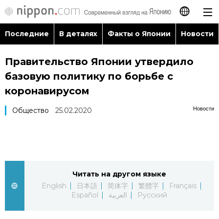
Последние
В деталях
Факты о Японии
Новости
日本語
Правительство Японии утвердило
English
базовую политику по борьбе с
简体字
коронавирусом
Последние
Новости
Общество
25.02.2020
繁體字
В деталях
Français
Факты о Японии
Español
Читать на другом языке
Новости
العربية
English
日本語
简体字
繁體字
Français
Español
العربية
Русский
Путеводитель по Японии