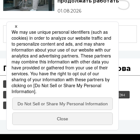
5
продолжать работать
01.08.2026
Другие статьи по теме
Популярные поисковые слова
общество
культура
технологии
история
jiji press
политика
синкансэн
транспорт
экономика
россия