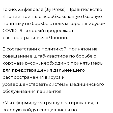
Фото/Видео
Токио, 25 февраля (Jiji Press). Правительство
Японии приняло всеобъемлющую базовую
Разделы
политику по борьбе с новым коронавирусом
COVID-19, который продолжает
Люди
Популярные статьи
распространяться в Японии.
В соответствии с политикой, принятой на
Блог
Японский язык
official SNS
совещании в штаб-квартире по борьбе с
коронавирусом, необходимо принять меры
Политика
Японский калейдоскоп
для предотвращения дальнейшего
распространения вируса и
Экономика
Семья
усовершенствовать системы медицинского
обслуживания пациентов.
Общество
Еда и напитки
«Мы сформируем группу реагирования, в
Культура
которую войдут специалисты по