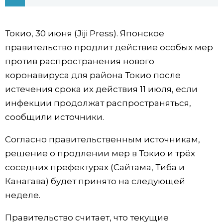
Фото/Видео
Токио, 30 июня (Jiji Press). Японское
Разделы
правительство продлит действие особых мер
против распространения нового
Люди
Популярные статьи
коронавируса для района Токио после
истечения срока их действия 11 июля, если
Блог
Японский язык
official SNS
инфекции продолжат распространяться,
сообщили источники.
Политика
Японский калейдоскоп
Согласно правительственным источникам,
решение о продлении мер в Токио и трёх
Экономика
Семья
соседних префектурах (Сайтама, Тиба и
Канагава) будет принято на следующей
Общество
Еда и напитки
неделе.
Культура
Правительство считает, что текущие