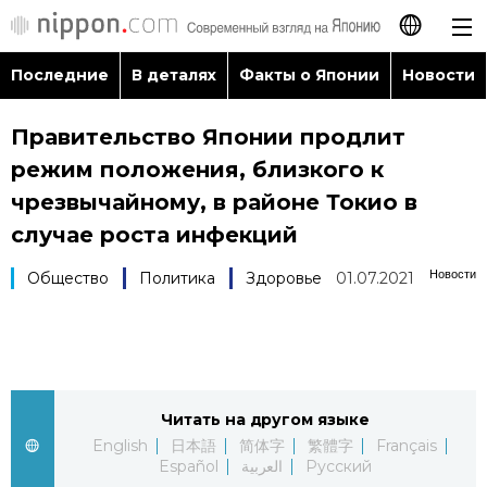
Последние
В деталях
Факты о Японии
Новости
日本語
Правительство Японии продлит
English
режим положения, близкого к
简体字
чрезвычайному, в районе Токио в
Последние
случае роста инфекций
繁體字
В деталях
Новости
Общество
Политика
Здоровье
01.07.2021
Français
Факты о Японии
Español
Новости
العربية
Читать на другом языке
English
日本語
简体字
繁體字
Français
Путеводитель по Японии
Español
العربية
Русский