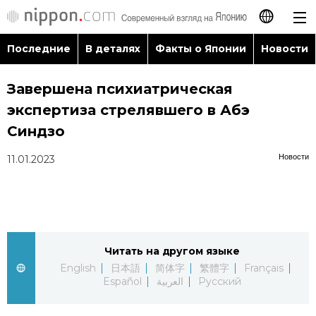
Последние
В деталях
Факты о Японии
Новости
日本語
Завершена психиатрическая
English
экспертиза стрелявшего в Абэ
简体字
Синдзо
Последние
Новости
11.01.2023
繁體字
В деталях
Français
Факты о Японии
Español
Читать на другом языке
Новости
العربية
English
日本語
简体字
繁體字
Français
Español
العربية
Русский
Путеводитель по Японии