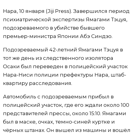
Фото/Видео
Нара, 10 января (Jiji Press). Завершился период
психиатрической экспертизы Ямагами Тэцуя,
Разделы
подозреваемого в убийстве бывшего
премьер-министра Японии Абэ Синдзо.
Люди
Популярные статьи
Подозреваемый 42-летний Ямагами Тэцуя в
тот же день из следственного изолятора
Блог
Японский язык
official SNS
Осаки был переведен в полицейский участок
Нара-Ниси полиции префектуры Нара, штаб-
Политика
Японский калейдоскоп
квартиру расследования.
Экономика
Семья
Автомобиль с подозреваемым прибыл в
полицейский участок, где его ждали около 100
Общество
Еда и напитки
представителей прессы, около 15:10. Ямагами
был в маске, очках, темно-синей куртке и
Культура
чёрных штанах. Он вышел из машины и вошёл