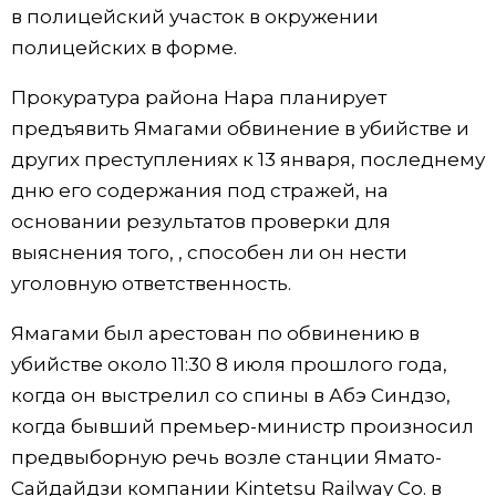
в полицейский участок в окружении
Жизнь
полицейских в форме.
Прокуратура района Нара планирует
Технологии
предъявить Ямагами обвинение в убийстве и
других преступлениях к 13 января, последнему
Токио
дню его содержания под стражей, на
основании результатов проверки для
От редакции
выяснения того, , способен ли он нести
уголовную ответственность.
Ямагами был арестован по обвинению в
убийстве около 11:30 8 июля прошлого года,
когда он выстрелил со спины в Абэ Синдзо,
когда бывший премьер-министр произносил
предвыборную речь возле станции Ямато-
Сайдайдзи компании Kintetsu Railway Co. в