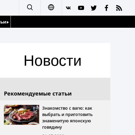
тьи
日本語
English
йдоскоп
Новости
简体字
繁體字
Français
Рекомендуемые статьи
Español
Знакомство с вагю: как
выбрать и приготовить
العربية
знаменитую японскую
говядину