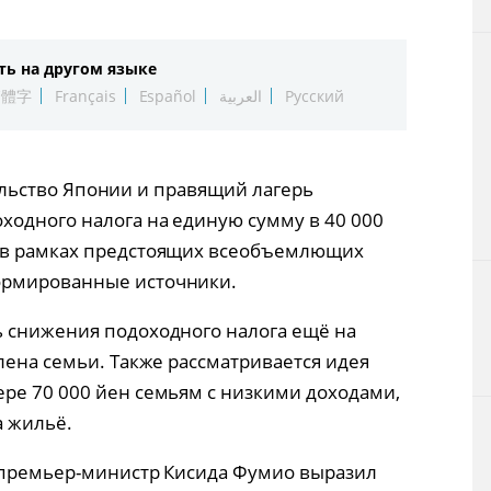
Технологии
ть на другом языке
Токио
繁體字
Français
Español
العربية
Русский
От редакции
ительство Японии и правящий лагерь
одного налога на единую сумму в 40 000
 в рамках предстоящих всеобъемлющих
ормированные источники.
ь снижения подоходного налога ещё на
лена семьи. Также рассматривается идея
ре 70 000 йен семьям с низкими доходами,
а жильё.
к премьер-министр Кисида Фумио выразил