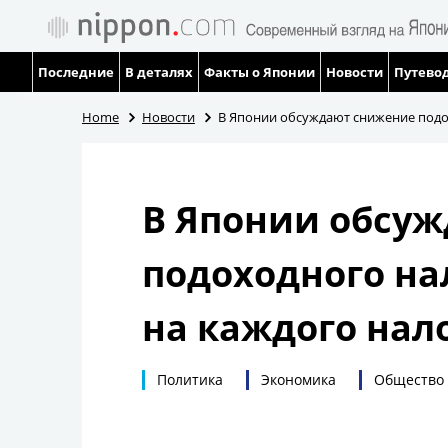
Последние
В деталях
Факты о Японии
Новости
Путевод
Home
Новости
В Японии обсуждают снижение подох
В Японии обсу
подоходного нал
на каждого на
Политика
Экономика
Общество