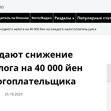
Разделы
Популярные ста
итель по Японии
Фото/Видео
Люди
Японский язык
одного налога на 40 000 йен на каждого налогоплательщика
Блог
Японский кале
ждают снижение
Политика
Семья
ога на 40 000 йен
Экономика
Еда и напитки
логоплательщика
Общество
Культура
25.10.2023
Жизнь