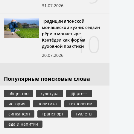
31.07.2026
Традиции японской
монашеской кухни: сёдзин
10
рёри в монастыре
Кэнтёдзи как форма
духовной практики
20.07.2026
Популярные поисковые слова
общество
культура
jiji press
история
политика
технологии
синкансэн
транспорт
туалеты
еда и напитки