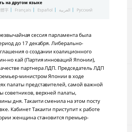
ть на другом языке
Технологии
繁體字
Français
Español
العربية
Русский
Токио
-я чрезвычайная сессия парламента была
От редакции
ериод до 17 декабря. Либерально-
оглашения о создании коалиционного
ин-но кай (Партия инноваций Японии),
качестве партнера ЛДП. Председатель ЛДП
премьер-министром Японии в ходе
ях палаты представителей, самой важной
ы советников, верхней палаты,
ины дня. Такаити сменила на этом посту
вке. Кабинет Такаити приступит к работе
тории женщина становится премьер-