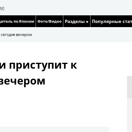
Разделы
Популярные ста
итель по Японии
Фото/Видео
Люди
Японский язык
е сегодня вечером
Блог
Японский кале
и приступит к
Политика
Семья
 вечером
Экономика
Еда и напитки
Общество
Культура
Жизнь