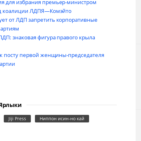
ия для избрания премьер-министром
пад коалиции ЛДПЯ—Комэйто
ует от ЛДП запретить корпоративные
партиям
ЛДП: знаковая фигура правого крыла
и к посту первой женщины-председателя
артии
Ярлыки
Jiji Press
Ниппон исин-но кай