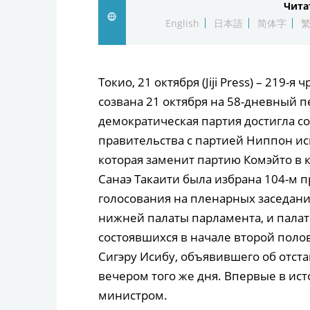
Чита
English
日本語
简体字
Токио, 21 октября (Jiji Press) – 219
созвана 21 октября на 58-дневный п
демократическая партия достигла с
правительства с партией Ниппон ис
которая заменит партию Комэйто в 
Санаэ Такаити была избрана 104-м 
голосования на пленарных заседани
нижней палаты парламента, и палат
состоявшихся в начале второй полов
Сигэру Исибу, объявившего об отста
вечером того же дня. Впервые в ис
министром.