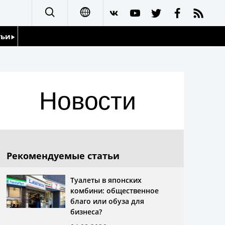
тьи
日本語
English
йдоскоп
Новости
简体字
繁體字
Français
Рекомендуемые статьи
Español
Туалеты в японских
комбини: общественное
العربية
благо или обуза для
бизнеса?