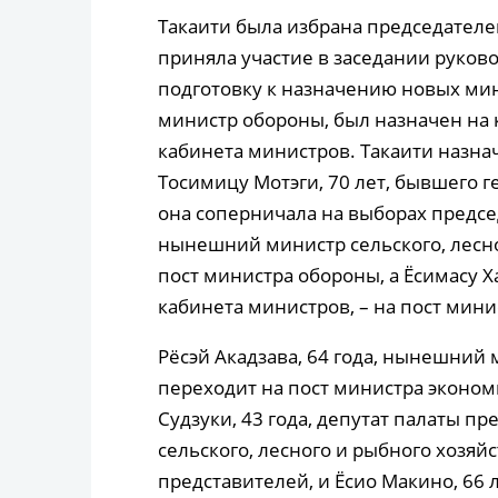
Такаити была избрана председателем
приняла участие в заседании руков
подготовку к назначению новых мин
министр обороны, был назначен на 
кабинета министров. Такаити назна
Тосимицу Мотэги, 70 лет, бывшего г
она соперничала на выборах председ
нынешний министр сельского, лесно
пост министра обороны, а Ёсимасу Х
кабинета министров, – на пост мин
Рёсэй Акадзава, 64 года, нынешний
переходит на пост министра эконом
Судзуки, 43 года, депутат палаты п
сельского, лесного и рыбного хозяйс
представителей, и Ёсио Макино, 66 л