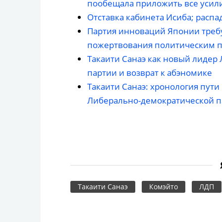
пообещала приложить все усил
Отставка кабинета Исиба; рас
Партия инноваций Японии треб
пожертвования политическим 
Такаити Санаэ как новый лидер 
партии и возврат к абэномике
Такаити Санаэ: хронология пут
Либерально-демократической п
Такаити Санаэ
Комэйто
ЛДП