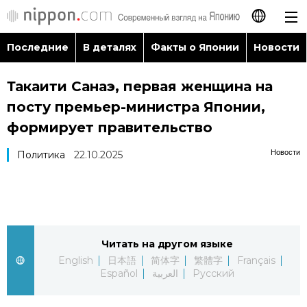
Последние
В деталях
Факты о Японии
Новости
日本語
Такаити Санаэ, первая женщина на
English
посту премьер-министра Японии,
简体字
формирует правительство
Последние
Новости
Политика
22.10.2025
繁體字
В деталях
Français
Факты о Японии
Español
Читать на другом языке
Новости
العربية
English
日本語
简体字
繁體字
Français
Español
العربية
Русский
Путеводитель по Японии