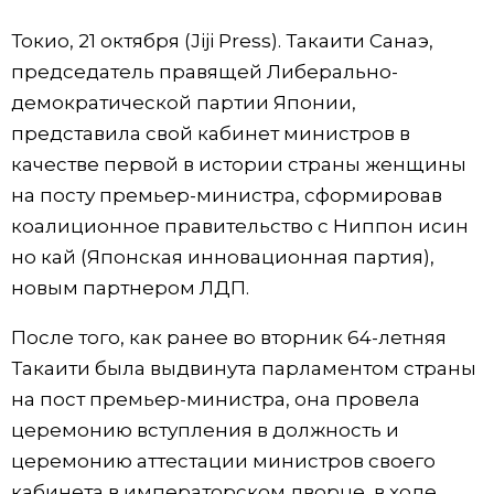
Фото/Видео
Токио, 21 октября (Jiji Press). Такаити Санаэ,
председатель правящей Либерально-
Разделы
демократической партии Японии,
представила свой кабинет министров в
Люди
Популярные статьи
качестве первой в истории страны женщины
на посту премьер-министра, сформировав
Блог
Японский язык
official SNS
коалиционное правительство с Ниппон исин
но кай (Японская инновационная партия),
Политика
Японский калейдоскоп
новым партнером ЛДП.
После того, как ранее во вторник 64-летняя
Экономика
Семья
Такаити была выдвинута парламентом страны
на пост премьер-министра, она провела
Общество
Еда и напитки
церемонию вступления в должность и
церемонию аттестации министров своего
Культура
кабинета в императорском дворце, в ходе