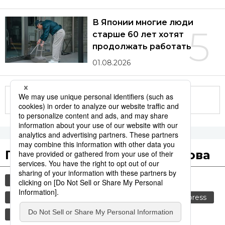
В Японии многие люди
5
старше 60 лет хотят
продолжать работать
01.08.2026
Другие статьи по теме
Популярные поисковые слова
общество
история
технологии
синкансэн
транспорт
культура
jiji press
политика
еда и напитки
b-1 гранпри