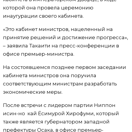
которой она провела церемонию
Жизнь
инаугурации своего кабинета.
Технологии
«Это кабинет министров, нацеленный на
принятие решений и достижение прогресса»,
Токио
– заявила Такаити на пресс-конференции в
офисе премьер-министра.
От редакции
На состоявшемся позднее первом заседании
кабинета министров она поручила
соответствующим министрам разработать
экономические меры.
После встречи с лидером партии Ниппон
исин-но кай Ёсимурой Хирофуми, который
также является губернатором западной
префектуры Осака, в офисе премьер-